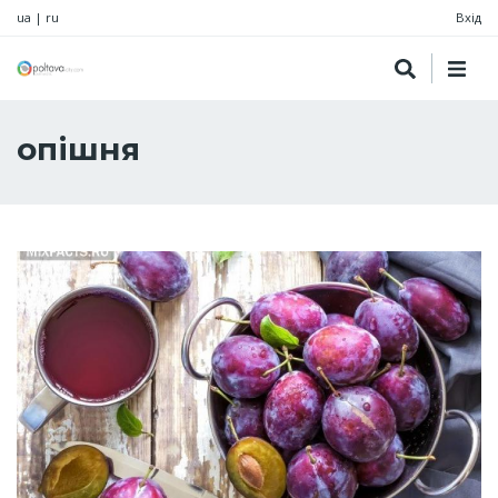
ua
|
ru
Вхід
опішня