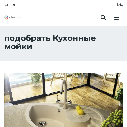
ua
|
ru
Вхід
подобрать Кухонные
мойки