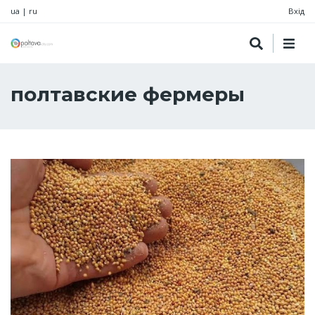
ua
|
ru
Вхід
полтавские фермеры