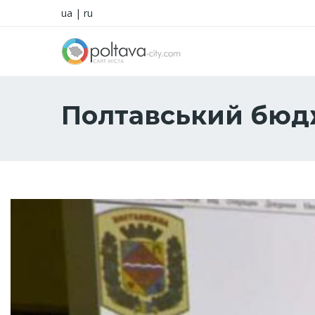
ua
|
ru
Полтавський бюд