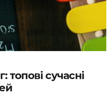
: топові сучасні
тей