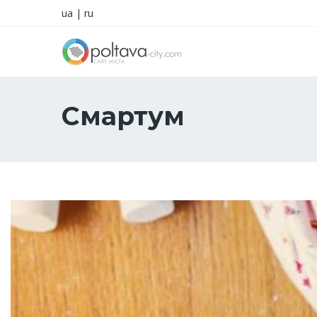
ua
|
ru
Смартум