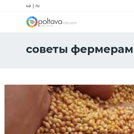
ua
|
ru
советы фермерам