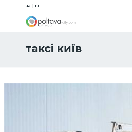
ua
|
ru
таксі київ