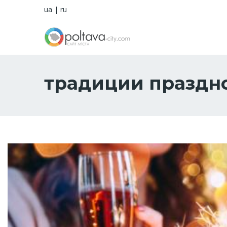
ua
|
ru
традиции праздн