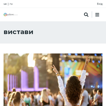
ua
|
ru
Вхід
вистави