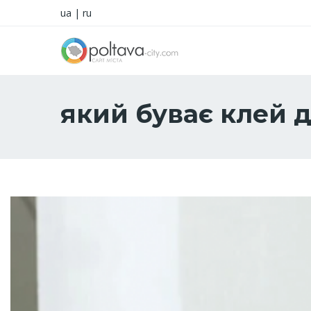
ua
|
ru
який буває клей д