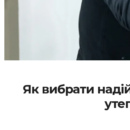
Як вибрати наді
уте