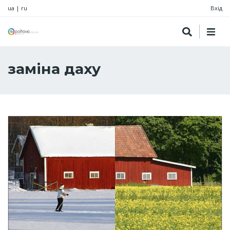
ua
|
ru
Вхід
заміна даху