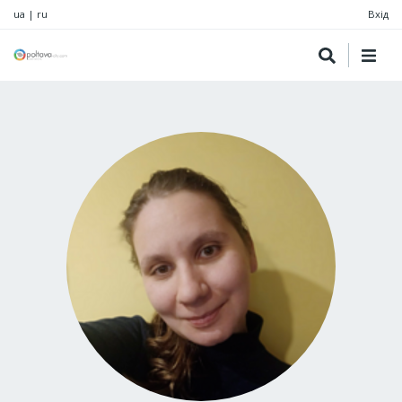
ua
|
ru
Вхід