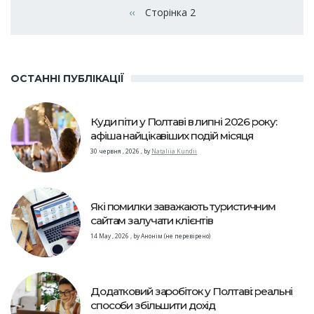
на
‹‹
Сторінка 2
Попередня сторінка
сторінки
ОСТАННІ ПУБЛІКАЦІЇ
Куди піти у Полтаві в липні 2026 року:
афіша найцікавіших подій місяця
30 червня , 2026
,
by
Nataliia Kundii
Які помилки заважають туристичним
сайтам залучати клієнтів
14 May , 2026
,
by
Анонім (не перевірено)
Додатковий заробіток у Полтаві: реальні
способи збільшити дохід