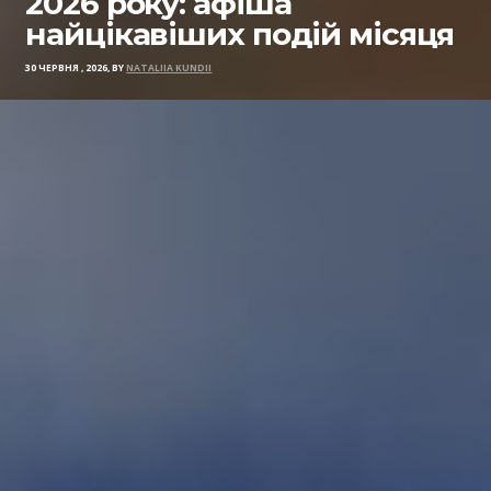
2026 року: афіша
найцікавіших подій місяця
30 ЧЕРВНЯ , 2026, BY
NATALIIA KUNDII