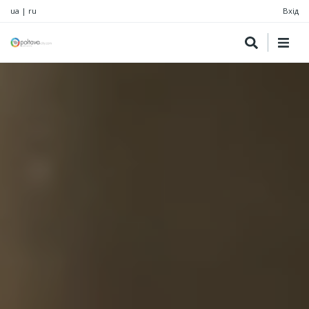
ua
|
ru
Вхід