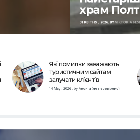
храм Пол
01 КВІТНЯ , 2026, BY
VIKTORIA FES
і
Які помилки заважають
туристичним сайтам
я
залучати клієнтів
14 May , 2026
,
by
Анонім (не перевірено)