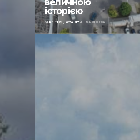
величною
історією
01 КВІТНЯ , 2026, BY
ALINA KULEBA