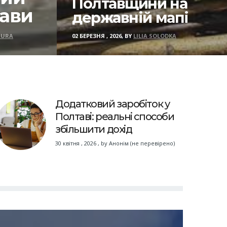
Полтавщини на
тави
державній мапі
IURA
02 БЕРЕЗНЯ , 2026, BY
LILIA SOLODKA
Додатковий заробіток у
Полтаві: реальні способи
збільшити дохід
30 квітня , 2026
,
by
Анонім (не перевірено)