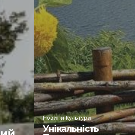
Новини Культури
Унікальність
ший