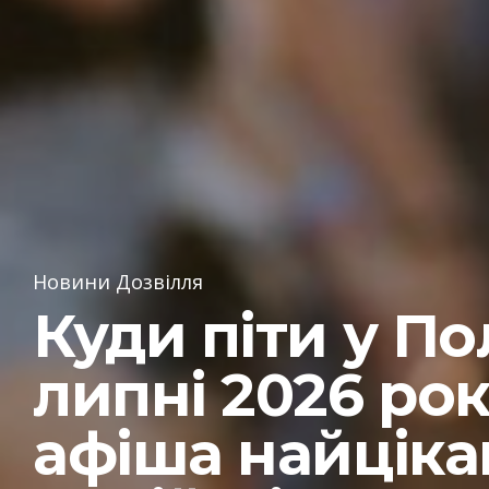
Новини Дозвілля
Куди піти у По
липні 2026 рок
афіша найціка