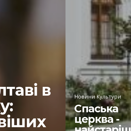
лтаві в
Новини Культури
у:
Спаська
віших
церква -
найстарі