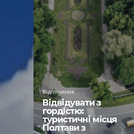
Відпочинок
Відвідувати з
гордістю:
туристичні місця
Полтави з