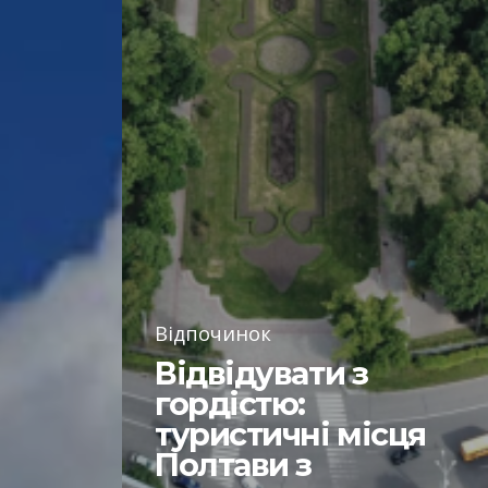
Відпочинок
Відвідувати з
гордістю:
туристичні місця
Полтави з