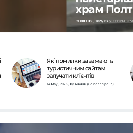
храм Пол
01 КВІТНЯ , 2026, BY
VIKTORIA FES
і
Які помилки заважають
туристичним сайтам
я
залучати клієнтів
14 May , 2026
,
by
Анонім (не перевірено)