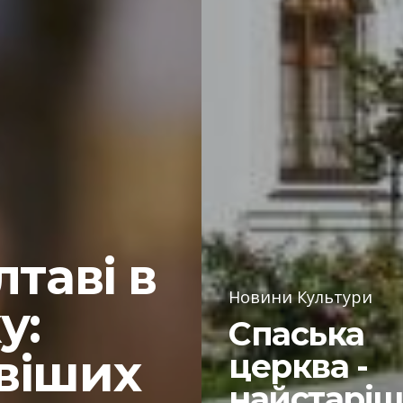
лтаві в
Новини Культури
у:
Спаська
віших
церква -
найстарі