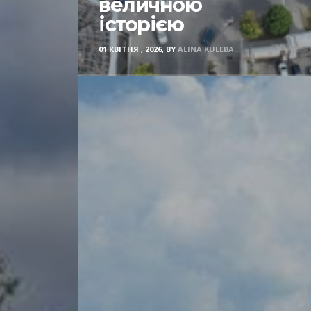
величною
історією
01 КВІТНЯ , 2026, BY
ALINA KULEBA