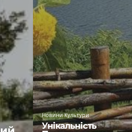
Новини Культури
Унікальність
ший