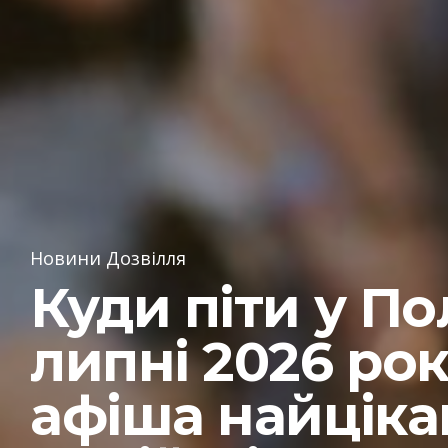
Новини Дозвілля
Куди піти у По
липні 2026 рок
афіша найціка