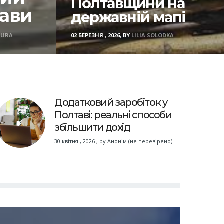
Полтавщини на
тави
державній мапі
IURA
02 БЕРЕЗНЯ , 2026, BY
LILIA SOLODKA
Додатковий заробіток у
Полтаві: реальні способи
збільшити дохід
30 квітня , 2026
,
by
Анонім (не перевірено)