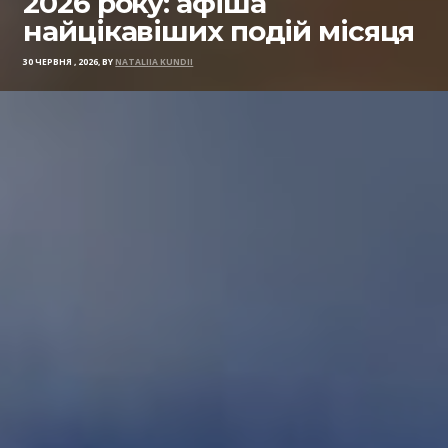
2026 року: афіша
найцікавіших подій місяця
30 ЧЕРВНЯ , 2026, BY
NATALIIA KUNDII