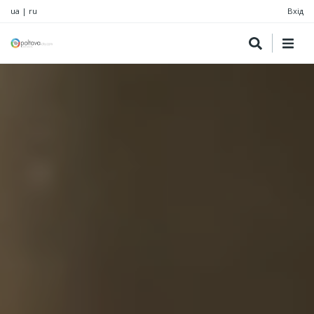
ua
|
ru
Вхід