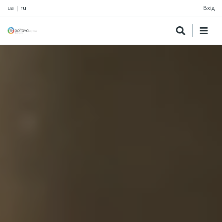
ua
|
ru
Вхід