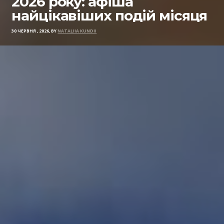
2026 року: афіша
найцікавіших подій місяця
30 ЧЕРВНЯ , 2026, BY
NATALIIA KUNDII