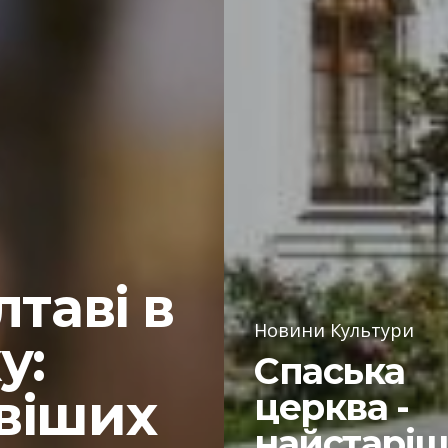
лтаві в
Новини Культури
у:
Спаська
віших
церква -
найстарі