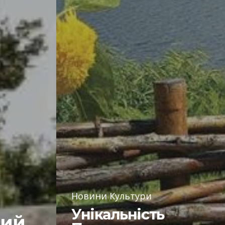
Новини Культури
Унікальність
ший