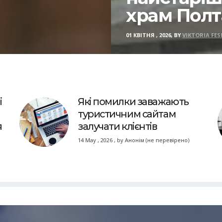
храм Пол
01 КВІТНЯ , 2026, BY
VIKTORIA FES
і
Які помилки заважають
туристичним сайтам
я
залучати клієнтів
14 May , 2026
,
by
Анонім (не перевірено)