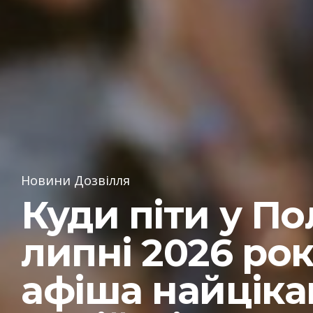
Новини Дозвілля
Куди піти у По
липні 2026 рок
афіша найціка