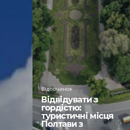
Відпочинок
Відвідувати з
гордістю:
туристичні місця
Полтави з