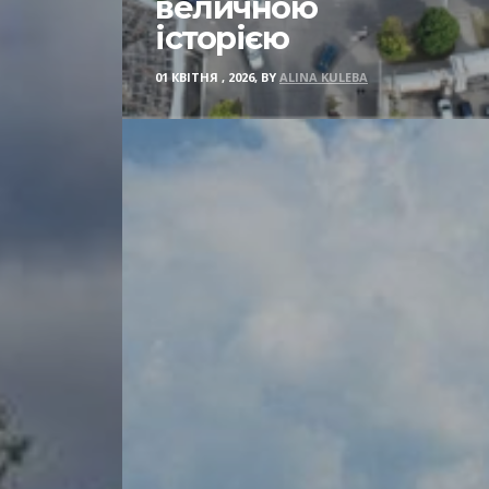
величною
історією
01 КВІТНЯ , 2026, BY
ALINA KULEBA