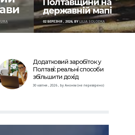
Полтавщини на
тави
державній мапі
IURA
02 БЕРЕЗНЯ , 2026, BY
LILIA SOLODKA
Додатковий заробіток у
Полтаві: реальні способи
збільшити дохід
30 квітня , 2026
,
by
Анонім (не перевірено)