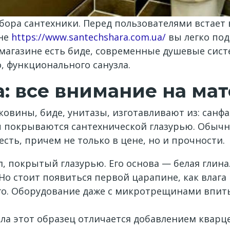
ыбора сантехники. Перед пользователями встает
ине
https://www.santechshara.com.ua/
вы легко под
 в магазине есть биде, современные душевые сис
, функционального санузла.
а: все внимание на ма
овины, биде, унитазы, изготавливают из: санфа
ы покрываются сантехнической глазурью. Обычн
есть, причем не только в цене, но и прочности.
, покрытый глазурью. Его основа — белая глина.
. Но стоит появиться первой царапине, как влаг
го. Оборудование даже с микротрещинами впиты
ла этот образец отличается добавлением кварце