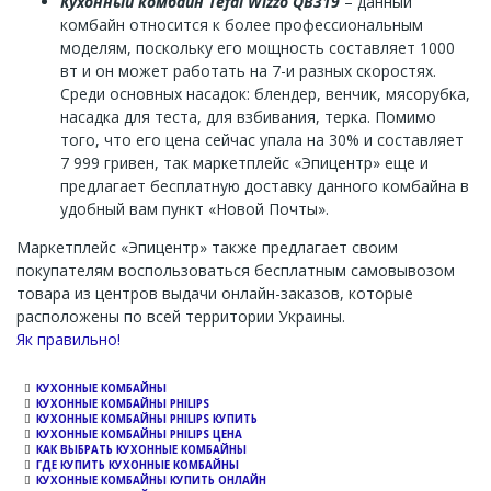
Кухонный комбайн Tefal Wizzo QB319
– данный
комбайн относится к более профессиональным
моделям, поскольку его мощность составляет 1000
вт и он может работать на 7-и разных скоростях.
Среди основных насадок: блендер, венчик, мясорубка,
насадка для теста, для взбивания, терка. Помимо
того, что его цена сейчас упала на 30% и составляет
7 999 гривен, так маркетплейс «Эпицентр» еще и
предлагает бесплатную доставку данного комбайна в
удобный вам пункт «Новой Почты».
Маркетплейс «Эпицентр» также предлагает своим
покупателям воспользоваться бесплатным самовывозом
товара из центров выдачи онлайн-заказов, которые
расположены по всей территории Украины.
Channel
Як правильно!
КУХОННЫЕ КОМБАЙНЫ
КУХОННЫЕ КОМБАЙНЫ PHILIPS
КУХОННЫЕ КОМБАЙНЫ PHILIPS КУПИТЬ
КУХОННЫЕ КОМБАЙНЫ PHILIPS ЦЕНА
КАК ВЫБРАТЬ КУХОННЫЕ КОМБАЙНЫ
ГДЕ КУПИТЬ КУХОННЫЕ КОМБАЙНЫ
КУХОННЫЕ КОМБАЙНЫ КУПИТЬ ОНЛАЙН