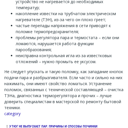
устройство не нагревается до необходимых
температур;
накопление известки на трубчатом электрическом
нагревателе (ТЭН), из-за чего он плохо греет;
частые перепады напряжения в сети приводят к
поломке термопредохранителя;
проблемы регулятора пара и термостата – если они
ломаются, нарушается работа функции
парообразования;
неисправна контрольная игла из-за известковых
отложений – нужно промыть ее уксусом.
Не следует упускать и такую поломку, как западание кнопок
подачи пара и разбрызгивателя. Если часто и сильно на них
нажимать, они имеют свойство ломаться. Устранение
поломок, связанных с технической составляющей – очистка
ТЭНа, диагностика терморегулятора и прочих – лучше
доверить специалистам в мастерской по ремонту бытовой
техники.
Channel
category
УТЮГ НЕ ВЫПУСКАЕТ ПАР: ПРИЧИНЫ И СПОСОБЫ ПОЧИНКИ