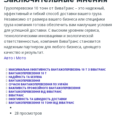
Грузоперевозки 10 тонн от ВиваТранс – это надежный,
эффективный и гибкий способ доставки вашего груза.
Независимо от размера вашего бизнеса или специфики
груза компания готова обеспечить вам наилучшие условия
для успешной доставки. С высоким уровнем сервиса,
технологическими инновациями и экологической
ответственностью, компания ВиваТранс становится
надежным партнером для любого бизнеса, ценящего
качество и результат.
Channel
Авто і Мото
МАКСИМАЛЬНА ЕФЕКТИВНІСТЬ ВАНТАЖОПЕРЕВЕЗЕНЬ 10 Т З ВІВАТРАНС
ВАНТАЖОПЕРЕВЕЗЕННЯ 10 Т
НАДІЙНІСТЬ ТА БЕЗПЕКА
ВАНТАЖОПЕРЕВЕЗЕННЯ
СУЧАСНІ ВАНТАЖОПЕРЕВЕЗЕННЯ ПО УКРАЇНІ
ВАЖЛИВІСТЬ ПРОФЕСІЙНОГО ВАНТАЖОПЕРЕВЕЗЕННЯ
ВАНТАЖОПЕРЕВЕЗЕННЯ ВІД ВІВАТРАНС
ВІВАТРАНС
ЕФЕКТИВНІСТЬ ТА ШВИДКІСТЬ ДОСТАВКИ
ВАНТАЖОПЕРЕВЕЗЕННЯ 10 ТОНН ВІД ВІВАТРАНС
28 просмотров