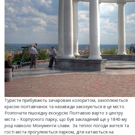
Туристи прибувають зачаровані колоритом, захоплюються
красою полтавчанок та назавжди закохуються в це місто.
Розпочати пішохідну екскурсію Полтавою варто з центру
міста – Корпусного парку, що був закладений ще у 1840-му
році навколо Монументи слави. За теплої погоди жителі та
гості міста прогулюються парком, діти катаються на