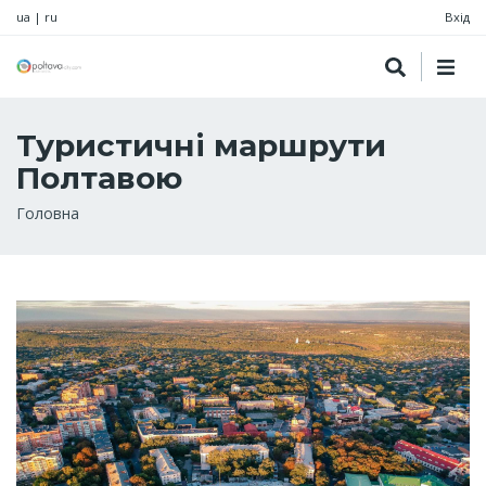
ua
|
ru
Вхід
Туристичні маршрути
Полтавою
Рядок
Головна
навіґації