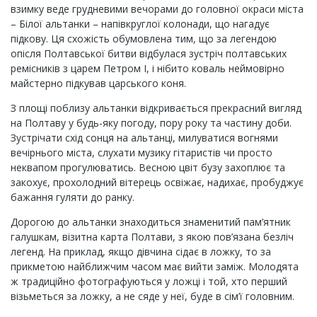
взимку веде грудневими вечорами до головної окраси міста
– Білої альтанки – напівкруглої колонади, що нагадує
підкову. Ця схожість обумовлена тим, що за легендою
опісля Полтавської битви відбулася зустріч полтавських
ремісників з царем Петром І, і нібито коваль неймовірно
майстерно підкував царського коня.
З площі поблизу альтанки відкривається прекрасний вигляд
на Полтаву у будь-яку погоду, пору року та частину доби.
Зустрічати схід сонця на альтанці, милуватися вогнями
вечірнього міста, слухати музику гітаристів чи просто
неквапом прогулюватись. Весною цвіт бузу захоплює та
закохує, прохолодний вітерець освіжає, надихає, пробуджує
бажання гуляти до ранку.
Дорогою до альтанки знаходиться знаменитий пам’ятник
галушкам, візитна карта Полтави, з якою пов’язана безліч
легенд. На приклад, якщо дівчина сідає в ложку, то за
прикметою найближчим часом має вийти заміж. Молодята
ж традиційно фотографуються у ложці і той, хто перший
візьметься за ложку, а не сяде у неї, буде в сім’ї головним.