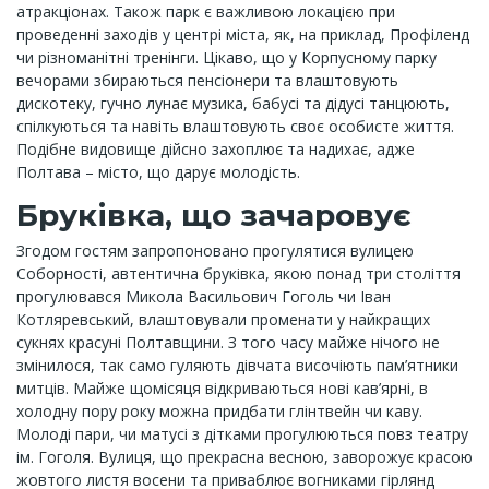
атракціонах. Також парк є важливою локацією при
проведенні заходів у центрі міста, як, на приклад, Профіленд
чи різноманітні тренінги. Цікаво, що у Корпусному парку
вечорами збираються пенсіонери та влаштовують
дискотеку, гучно лунає музика, бабусі та дідусі танцюють,
спілкуються та навіть влаштовують своє особисте життя.
Подібне видовище дійсно захоплює та надихає, адже
Полтава – місто, що дарує молодість.
Бруківка, що зачаровує
Згодом гостям запропоновано прогулятися вулицею
Соборності, автентична бруківка, якою понад три століття
прогулювався Микола Васильович Гоголь чи Іван
Котляревський, влаштовували променати у найкращих
сукнях красуні Полтавщини. З того часу майже нічого не
змінилося, так само гуляють дівчата височіють пам’ятники
митців. Майже щомісяця відкриваються нові кав’ярні, в
холодну пору року можна придбати глінтвейн чи каву.
Молоді пари, чи матусі з дітками прогулюються повз театру
ім. Гоголя. Вулиця, що прекрасна весною, заворожує красою
жовтого листя восени та приваблює вогниками гірлянд