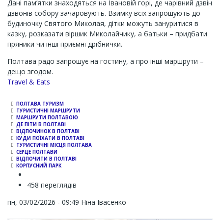
Дані пам’ятки знаходяться на Івановій горі, де чарівний дзвін
дзвонів собору зачаровують. Взимку всіх запрошують до
будиночку Святого Миколая, дітки можуть зануритися в
казку, розказати віршик Миколайчику, а батьки – придбати
пряники чи інші приємні дрібнички.
Полтава радо запрошує на гостину, а про інші маршрути –
дещо згодом.
Channel
Travel & Eats
ПОЛТАВА ТУРИЗМ
ТУРИСТИЧНІ МАРШРУТИ
МАРШРУТИ ПОЛТАВОЮ
ДЕ ПІТИ В ПОЛТАВІ
ВІДПОЧИНОК В ПОЛТАВІ
КУДИ ПОЇХАТИ В ПОЛТАВІ
ТУРИСТИЧНІ МІСЦЯ ПОЛТАВА
СЕРЦЕ ПОЛТАВИ
ВІДПОЧИТИ В ПОЛТАВІ
КОРПУСНИЙ ПАРК
458 переглядів
пн, 03/02/2026 - 09:49
Ніна Івасенко