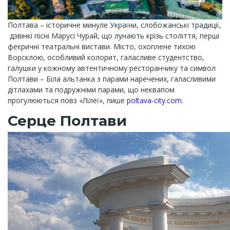
Полтава – історичне минуле України, слобожанські традиції,
дзвінкі пісні Марусі Чурай, що лунають крізь століття, перші
феєричні театральні вистави. Місто, охоплене тихою
Ворсклою, особливий колорит, галасливе студентство,
галушки у кожному автентичному ресторанчику та символ
Полтави – Біла альтанка з парами наречених, галасливими
дітлахами та подружніми парами, що неквапом
прогулюються повз «Лілеї», пише
poltava-city.com
.
Серце Полтави