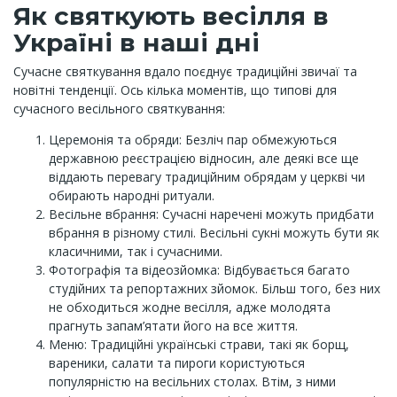
Як святкують весілля в
Україні в наші дні
Сучасне святкування вдало поєднує традиційні звичаї та
новітні тенденції. Ось кілька моментів, що типові для
сучасного весільного святкування:
Церемонія та обряди: Безліч пар обмежуються
державною реєстрацією відносин, але деякі все ще
віддають перевагу традиційним обрядам у церкві чи
обирають народні ритуали.
Весільне вбрання: Сучасні наречені можуть придбати
вбрання в різному стилі. Весільні сукні можуть бути як
класичними, так і сучасними.
Фотографія та відеозйомка: Відбувається багато
студійних та репортажних зйомок. Більш того, без них
не обходиться жодне весілля, адже молодята
прагнуть запам’ятати його на все життя.
Меню: Традиційні українські страви, такі як борщ,
вареники, салати та пироги користуються
популярністю на весільних столах. Втім, з ними