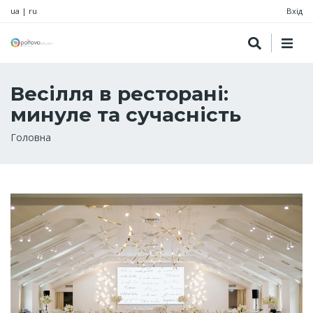
ua
|
ru
Вхід
Весілля в ресторані:
минуле та сучасність
Рядок
Головна
навіґації