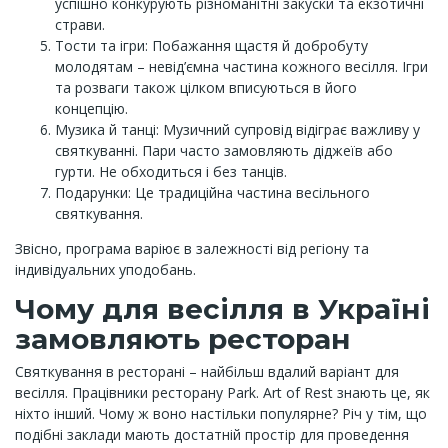
успішно конкурують різноманітні закуски та екзотичні
страви.
Тости та ігри: Побажання щастя й добробуту
молодятам – невід’ємна частина кожного весілля. Ігри
та розваги також цілком вписуються в його
концепцію.
Музика й танці: Музичний супровід відіграє важливу у
святкуванні. Пари часто замовляють діджеїв або
гурти. Не обходиться і без танців.
Подарунки: Це традиційна частина весільного
святкування.
Звісно, програма варіює в залежності від регіону та
індивідуальних уподобань.
Чому для весілля в Україні
замовляють ресторан
Святкування в ресторані – найбільш вдалий варіант для
весілля. Працівники ресторану Park. Art of Rest знають це, як
ніхто інший. Чому ж воно настільки популярне? Річ у тім, що
подібні заклади мають достатній простір для проведення