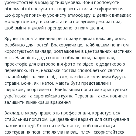
урочистостей в комфортних умовах. Вони пропонують
різноманітні послуги та створюють стильне оформлення,
що формує приємну урочисту атмосферу. В деяких випадках
молодята можуть скористатися послугами декоратора,
щоб змінити дизайн орендованого приміщення.
Зручність розташування ресторану відіграє важливу роль,
особливо для гостей. Враховуючи це, найбільшим попитом
користуються заклади, розташовані в центральних частинах
міст. Наявність додаткового обладнання, наприклад,
проекторів для відтворення фото та відео, є додатковою
перевагою. Втім, наскільки гостям сподобається свято в
значній мірі залежить від того, наскільки смачними будуть
страви. Вони, як і напої, мають бути представлені і
широкому асортименті. Найбільшим попитом користується
українська та європейська кухня. Персонал також повинен
залишити якнайкращі враження.
Заклад, в якому працюють професіонали, користується
стабільним попитом. Це ідеальний варіант для святкування
важливої події. Якщо ви не бажаєте, щоб організація
святкування повністю лягла на ваші плечі, скористайтеся