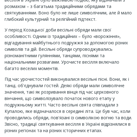
розмахом – з багатьма традиційними обрядами та
святкуваннями. Воно було не лише символічним, але й мало
глибокий культурний та релігійний підтекст.
У період Козацької доби весільні обряди мали свої
особливості. Одним із традиційних – було «ворожіння»,
відгадування майбутнього подружжя за допомогою різних
символів та дій. Весільні обряди супроводжувались
різноманітними гуляннями, танцями, піснями та
національними розвагами. Урочисте весілля включало
багато веселих моментів.
Під час урочистостей виконувалися весільні пісні. Вони, як і
танці, об'єднували гостей. Деякі обряди мали символічне
значення, такі як розривання вінця під час церковного
вінчання, що символізувало початок нового етапу у
подружньому житті. Часто весільні свята співпадали з
Купалою, яке відзначалося в середині літа. Це був час, коли
проводились обряди, пов'язані із символікою вогню та води.
Звісно, традиції святкування весілля в Україні відрізнялися в
різних регіонах та на різних історичних етапах.