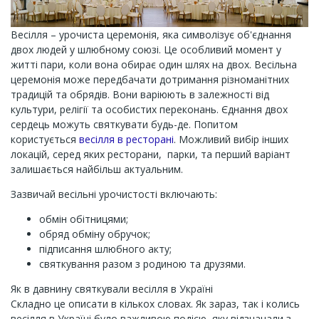
Весілля – урочиста церемонія, яка символізує об'єднання
двох людей у шлюбному союзі. Це особливий момент у
житті пари, коли вона обирає один шлях на двох. Весільна
церемонія може передбачати дотримання різноманітних
традицій та обрядів. Вони варіюють в залежності від
культури, релігії та особистих переконань. Єднання двох
сердець можуть святкувати будь-де. Попитом
користується
весілля в ресторані
. Можливий вибір інших
локацій, серед яких ресторани, парки, та перший варіант
залишається найбільш актуальним.
Зазвичай весільні урочистості включають:
обмін обітницями;
обряд обміну обручок;
підписання шлюбного акту;
святкування разом з родиною та друзями.
Як в давнину святкували весілля в Україні
Складно це описати в кількох словах. Як зараз, так і колись
весілля в Україні було важливою подією, яку відзначали з