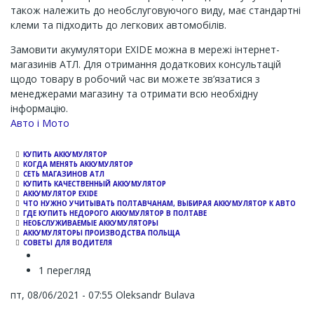
також належить до необслуговуючого виду, має стандартні
клеми та підходить до легкових автомобілів.
Замовити акумулятори EXIDE можна в мережі інтернет-
магазинів АТЛ. Для отримання додаткових консультацій
щодо товару в робочий час ви можете зв’язатися з
менеджерами магазину та отримати всю необхідну
інформацію.
Channel
Авто і Мото
КУПИТЬ АККУМУЛЯТОР
КОГДА МЕНЯТЬ АККУМУЛЯТОР
СЕТЬ МАГАЗИНОВ АТЛ
КУПИТЬ КАЧЕСТВЕННЫЙ АККУМУЛЯТОР
АККУМУЛЯТОР EXIDE
ЧТО НУЖНО УЧИТЫВАТЬ ПОЛТАВЧАНАМ, ВЫБИРАЯ АККУМУЛЯТОР К АВТО
ГДЕ КУПИТЬ НЕДОРОГО АККУМУЛЯТОР В ПОЛТАВЕ
НЕОБСЛУЖИВАЕМЫЕ АККУМУЛЯТОРЫ
АККУМУЛЯТОРЫ ПРОИЗВОДСТВА ПОЛЬЩА
СОВЕТЫ ДЛЯ ВОДИТЕЛЯ
1 перегляд
пт, 08/06/2021 - 07:55
Oleksandr Bulava