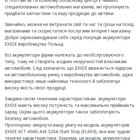
В Полтаві як і в кожному обласному центрі є чимало
спеціалізованих автомобільних магазинів, які пропонують
придбати запчастини та іншу продукцію до автівки.
Звичайно, можна не витрачати свій та час та гроші на похід
магазинами та скористатися послугами інтернет-магазину.
Добре зарекомендували себе серед покупців акумулятори
EXIDE виробництва Польщі.
Всі акумулятори фірми належать до необслуговуючого
типу, тому не створять жодних незручностей власникам
автомобілів. Слід зазначити, що EXIDE вважається лідером
на автомобільному ринку з виробництва автомобілів, адже
використовує лише найновіші технології й забезпечує
високу якість своєї продукції.
Завдяки своїм технічним характеристикам акумулятори
EXIDE мають високу потужність та максимально приймають
заряд. Окрім цього акумулятори також забезпечують
безпеку автомобіля.
Пропонуємо звернути вашу увагу на модель акумуляторів
EXIDE 6СТ-60Ah АзЕ 520А Start Stop (EL604), яка має чудові
технічні характеристики. Зокрема, ця модель акумулятора