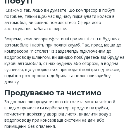
побуті
Скажімо так, якщо ви думаєте, що компресор в побуті
потрібен, тільки щоб час від часу підкачувати колеса в
автомобілі, ви сильно помиляєтеся. Сфера його
застосування набагато ширше.
Зокрема, компресори ефективні при митті стін в будівлях,
автомобілів і навіть при поливі клумб. Так, приєднавши до
компресора "пістолет" із заздалегідь підключеним до
водопроводу шлангом, ви швидко позбудетесь від бруду на
кузові автомобіля, стінах будинку або огорожі, а водяна
суспензія, що утворюється при подачі повітря під тиском,
відмінно розпорошить добрива та поллє присадибну
ділянку.
Продуваємо та чистимо
За допомогою продувочного пістолета можна якісно й
швидко прочистити карбюратор, продути патрубки,
почистити доріжки у дворі від листя, видалити воду з
водопроводу при консервації системи на дачі або
приміщенні без опалення.