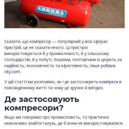
Сказати, що компресор — популярний у всіх сферах
пристрій, це не сказати нічого. Ці пристрої
використовуються й у промисловості, й у сільському
господарстві, й у побуті. Зокрема, полтавчани іх цінують за
надійність, економічність та ефективність, пише
poltava-
city.com.
У цій статті ми розповімо, як і де застосовують
компреси
в
повсякденному житті та чому це зручно й вигідно.
Де застосовують
компресори?
Якщо ми говоримо про промисловість, то практично
неможливо знайти галузь, де б вони не використовувалися.