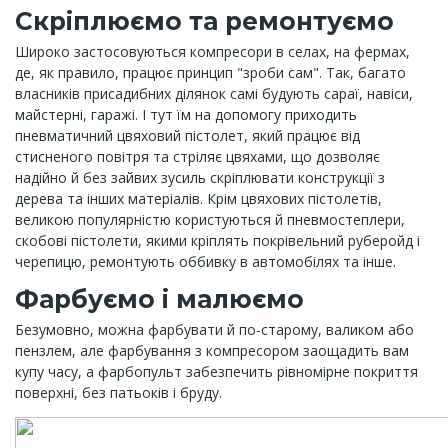
Скріплюємо та ремонтуємо
Широко застосовуються компресори в селах, на фермах,
де, як правило, працює принцип "зроби сам". Так, багато
власників присадибних ділянок самі будують сараї, навіси,
майстерні, гаражі. І тут їм на допомогу приходить
пневматичний цвяховий пістолет, який працює від
стисненого повітря та стріляє цвяхами, що дозволяє
надійно й без зайвих зусиль скріплювати конструкції з
дерева та інших матеріалів. Крім цвяхових пістолетів,
великою популярністю користуються й пневмостеплери,
скобові пістолети, якими кріплять покрівельний руберойд і
черепицю, ремонтують оббивку в автомобілях та інше.
Фарбуємо і малюємо
Безумовно, можна фарбувати й по-старому, валиком або
пензлем, але фарбування з компресором заощадить вам
купу часу, а фарбопульт забезпечить рівномірне покриття
поверхні, без патьоків і бруду.