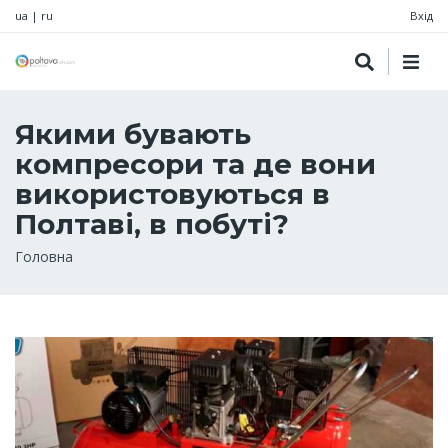
ua
|
ru
Вхід
Якими бувають
компресори та де вони
використовуються в
Полтаві, в побуті?
Рядок
Головна
навіґації