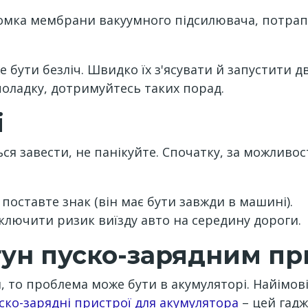
омка мембрани вакуумного підсилювача, потрап
бути безліч. Швидко їх з'ясувати й запустити дв
оладку, дотримуйтесь таких порад.
і
ься завести, не панікуйте. Спочатку, за можливос
 поставте знак (він має бути завжди в машині).
ключити ризик виїзду авто на середину дороги.
гун пуско-зарядним п
 то проблема може бути в акумуляторі. Найімові
ско-зарядні пристрої для акумулятора
– цей гадж