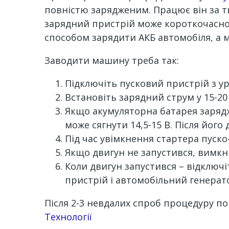
повністю зарядженим. Працює він за т
зарядний пристрій може короткочасно
способом зарядити АКБ автомобіля, а 
Заводити машину треба так:
Підключіть пусковий пристрій з у
Встановіть зарядний струм у 15-2
Якщо акумуляторна батарея зарядж
може сягнути 14,5-15 В. Після його
Під час увімкнення стартера пуск
Якщо двигун не запустився, вимкні
Коли двигун запустився – відключ
пристрій і автомобільний генерат
Після 2-3 невдалих спроб процедуру 
Channel
Технології