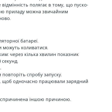
відмінність полягає в тому, що пуско-
гою приладу можна звичайним
ново.
ляторної батареї.
ки можуть коливатися.
им: через кілька хвилин показник
0 секунд.
Б.
 повторіть спробу запуску.
на, щоб одночасно працювали зарядний
ть спричинена іншою причиною.