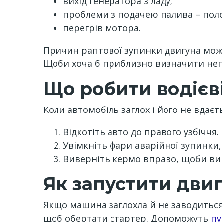
вихід генератора з ладу;
проблеми з подачею палива – пол
перегрів мотора.
Причин раптової зупинки двигуна може 
Щоби хоча б приблизно визначити неп
Що робити водієв
Коли автомобіль заглох і його не вдаєт
Відкотіть авто до правого узбіччя.
Увімкніть фари аварійної зупинки,
Виверніть кермо вправо, щоби ви
Як запустити дви
Якщо машина заглохла й не заводиться,
щоб обертати стартер. Допоможуть
пу