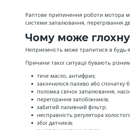
Раптове припинення роботи мотора мо
системи запалювання, перегрівання дв
Чому може глохн
Неприємність може трапитися в будь-яко
Причини такої ситуації бувають різним
тече масло, антифриз;
закінчилося паливо або спочатку б
поломка свічок запалювання, насос
перегорання запобіжників;
забитий паливний фільтр;
несправність регулятора холостого
збої датчиків;