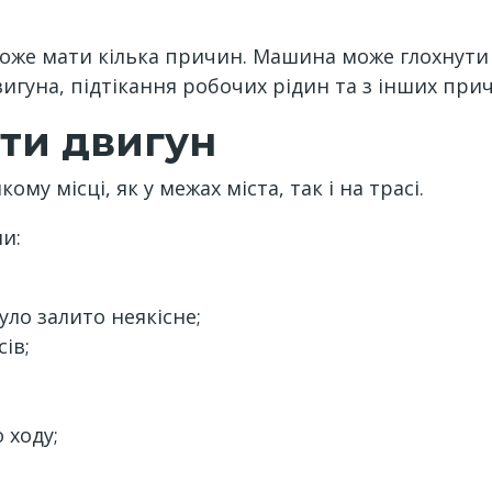
же мати кілька причин. Машина може глохнути 
игуна, підтікання робочих рідин та з інших при
ути двигун
му місці, як у межах міста, так і на трасі.
и:
уло залито неякісне;
ів;
 ходу;