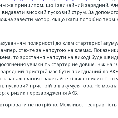
им же принципом, що і звичайний зарядний. Але 
 видавати високий пусковий струм. За допомо
можна завести мотор, якщо їхати потрібно термі
рахуванням полярності до клем стартерної акуму
0 ампер, стежте за напругою на клемах. Показни
ена, то зростання напруги на виході буде швидк
 досягнення увімкніть стартер не довше, ніж на 1
о-зарядний пристрій має бути приєднаний до АК
ть запалювання і зачекайте кілька хвилин. Потім
іть пусковий пристрій від акумулятора. Не мож
ор: є ризик перезарядження АКБ.
повторювати не потрібно. Можливо, несправніс