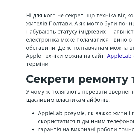
Ні для кого не секрет, що техніка від к
жителів Полтави. А як могло бути по-ін
набувають статусу іміджевих і наявніс
електроніка може поламатися - виною т
обставини. Де ж полтавчанам можна в
Apple техніки можна на сайті
AppleLab
терміни.
Секрети ремонту т
У чому ж полягають переваги звернення
щасливим власникам айфонів:
AppleLab розуміє, як важко жити 
скористатися підмінним телефоном
гарантія на виконані роботи точно 