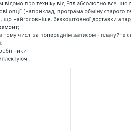
м відомо про техніку від Епл абсолютно все, що 
ові опції (наприклад, програма обміну старого т
, що найголовніше, безкоштовної доставки апар
ремонт;
в тому числі за попереднім записом - плануйте с
;
вробітники;
мплектуючі.