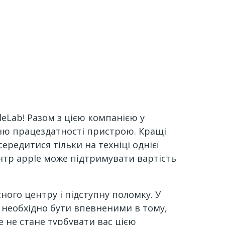
leLab! Разом з цією компанією у
нню працездатності пристрою. Кращі
середитися тільки на техніці однієї
ентр apple може підтримувати вартість
ного центру і підступну поломку. У
м необхідно бути впевненими в тому,
е не стане турбувати вас цією