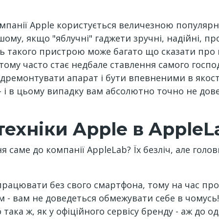
омпанії Apple користується величезною популярніс
шому, якщо "яблучні" гаджети зручні, надійні, пр
ть такого пристрою може багато що сказати про 
ому часто стає недбале ставлення самого господ
ідремонтувати апарат і бути впевненими в якос
- і в цьому випадку вам абсолютно точно не дове
ехніки Apple в AppleL
 саме до компанії AppleLab? Їх безліч, але голов
і працювати без свого смартфона, тому на час п
 - вам не доведеться обмежувати себе в чомусь!
така ж, як у офіційного сервісу бренду - аж до од