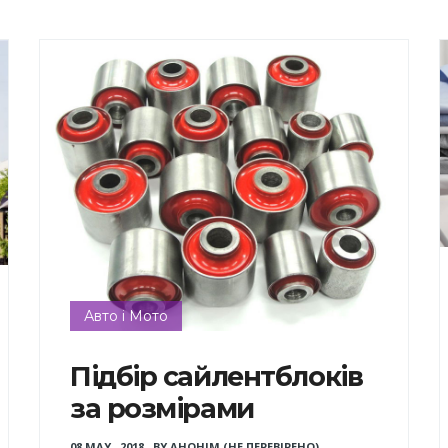
Авто і Мото
Підбір сайлентблоків
за розмірами
08 MAY , 2018
,
BY
АНОНІМ (НЕ ПЕРЕВІРЕНО)