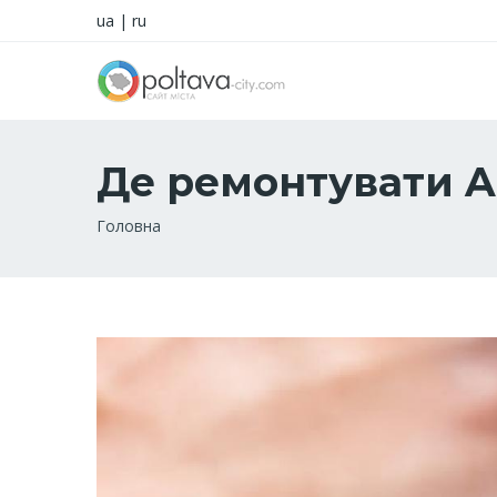
ua
|
ru
Де ремонтувати Ap
Рядок
Головна
навіґації