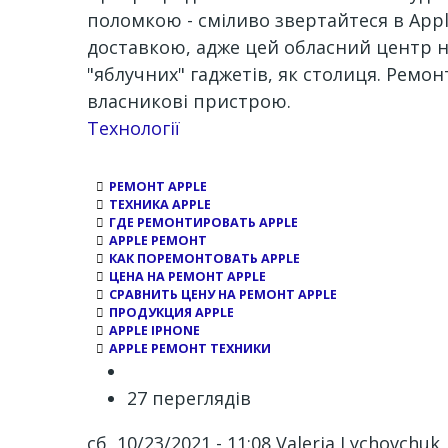
поломкою - сміливо звертайтеся в App
доставкою, адже цей обласний центр не
"яблучних" гаджетів, як столиця. Ремон
власникові пристрою.
Channel
Технології
РЕМОНТ APPLE
ТЕХНИКА APPLE
ГДЕ РЕМОНТИРОВАТЬ APPLE
APPLE РЕМОНТ
КАК ПОРЕМОНТОВАТЬ APPLE
ЦЕНА НА РЕМОНТ APPLE
СРАВНИТЬ ЦЕНУ НА РЕМОНТ APPLE
ПРОДУКЦИЯ APPLE
APPLE IPHONE
APPLE РЕМОНТ ТЕХНИКИ
27 переглядів
сб, 10/23/2021 - 11:08
Valeria Lychovchuk