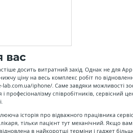
я вас
астіше досить витратний захід. Однак не для App
ижчу ціну на весь комплекс робіт по відновле
e-lab.com.ua/iphone/. Саме завдяки можливості зо
 і професіоналізму співробітників, сервісний ц
.
плююча історія про відважного працівника сервіс
лікаря, тільки пацієнт тут механічний. Якщо ва
ідновлена ​​в найкоротші терміни і гаджет більш