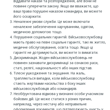
віддавати накази та розпорядження, але вони не
повинні суперечити закону. Якщо ви вважаєте, що
ваші права порушені наказом командира, ви можете
його оскаржити.
Неналежні умови служби. Це може включати
неналежне забезпечення харчуванням, одягом,
медичною допомогою тощо.
Порушення соціальних гарантій. Військовослужбовці
мають право на певні соціальні гарантії, такі як житло,
медичне обслуговування, освіта тощо. Якщо ці
гарантії не дотримуються, ви можете їх вимагати.
Дискримінація. Жоден військовослужбовець не
повинен зазнавати дискримінації за ознакою раси,
статі, релігії, національності або інших підстав.
Тілесні ушкодження та знущання. На жаль,
трапляються випадки, коли військовослужбовці
стають жертвами насильства з боку інших
військовослужбовців або командирів.
Необґрунтована відмова у визнанні особи учасником
бойових дій. Це може статися з різних причин,
наприклад, через нестачу або неправильне
оформлення документів, що підтверджують участь у