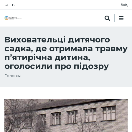
ua
|
ru
Вхід
Виховательці дитячого
садка, де отримала травму
п’ятирічна дитина,
оголосили про підозру
Рядок
Головна
навіґації