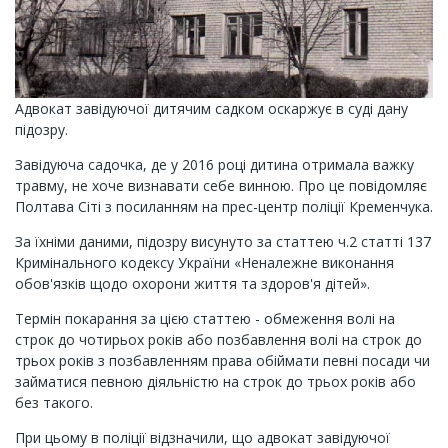
Адвокат завідуючої дитячим садком оскаржує в суді дану
підозру.
Завідуюча садочка, де у 2016 році дитина отримала важку
травму, не хоче визнавати себе винною. Про це повідомляє
Полтава Сіті з посиланням на прес-центр поліції Кременчука.
За їхніми даними, підозру висунуто за статтею ч.2 статті 137
Кримінального кодексу України «Неналежне виконання
обов'язків щодо охорони життя та здоров'я дітей».
Термін покарання за цією статтею - обмеження волі на
строк до чотирьох років або позбавлення волі на строк до
трьох років з позбавленням права обіймати певні посади чи
займатися певною діяльністю на строк до трьох років або
без такого.
При цьому в поліції відзначили, що адвокат завідуючої