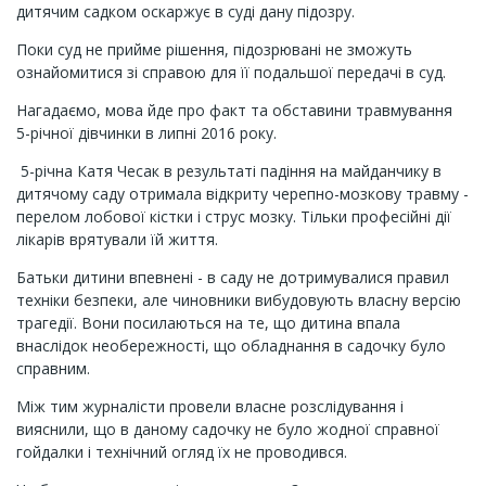
дитячим садком оскаржує в суді дану підозру.
Поки суд не прийме рішення, підозрювані не зможуть
ознайомитися зі справою для її подальшої передачі в суд.
Нагадаємо, мова йде про факт та обставини травмування
5-річної дівчинки в липні 2016 року.
5-річна Катя Чесак в результаті падіння на майданчику в
дитячому саду отримала відкриту черепно-мозкову травму -
перелом лобової кістки і струс мозку. Тільки професійні дії
лікарів врятували їй життя.
Батьки дитини впевнені - в саду не дотримувалися правил
техніки безпеки, але чиновники вибудовують власну версію
трагедії. Вони посилаються на те, що дитина впала
внаслідок необережності, що обладнання в садочку було
справним.
Між тим журналісти провели власне розслідування і
вияснили, що в даному садочку не було жодної справної
гойдалки і технічний огляд їх не проводився.