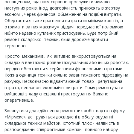
оснащенням, здатним справно прослужити чимало
наступних років. Іноді довговічність приносять в жертву
економії, через фінансові обмеження на подібні витрати.
Обертається таке прагнення витратити мінімум коштів, а
отримати за них максимум віддачі передчасної поломкою
нібито недавно куплених пристосувань. Буде потрібний
ремонт складської техніки, який дорожче зробити
терміново.
Простої механізмів, які активно використовуються на
складах в вантажно-розвантажувальних або інших роботах,
нерідко обертаються серйозними фінансовими втратами.
Кожна одиниця техніки сильно завантаженого підрозділу на
рахунку. Несвоєчасно відвантажений товар - репутаційна
втрата, непланові економічні витрати. Тому ремонтувати
вийшовші з ладу спеціальні пристосування бажано
оперативніше.
Звернутися для здійснення ремонтних робіт варто в фірму
«Мірмекс», де трудяться досвідчені в обслуговуванні
складської техніки майстри. Істотний плюс - наявність в
розпорядженні співробітників компанії повного набору