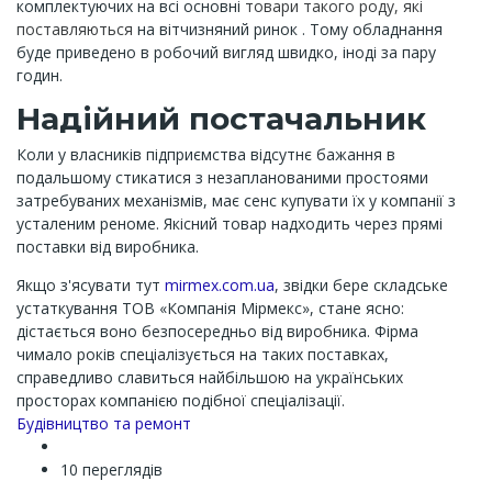
комплектуючих на всі основні
товари такого роду, які
поставляються
на вітчизняний ринок . Тому обладнання
буде приведено в робочий вигляд швидко, іноді за пару
годин.
Надійний постачальник
Коли у власників підприємства відсутнє бажання в
подальшому стикатися з незапланованими простоями
затребуваних механізмів, має сенс купувати їх у компанії з
усталеним реноме. Якісний товар надходить через прямі
поставки від виробника.
Якщо з'ясувати тут
mirmex.com.ua
, звідки бере складське
устаткування ТОВ «Компанія Мірмекс», стане ясно:
дістається воно безпосередньо від виробника. Фірма
чимало років спеціалізується на таких поставках,
справедливо славиться найбільшою на українських
просторах компанією подібної спеціалізації.
Channel
Будівництво та ремонт
10 переглядів