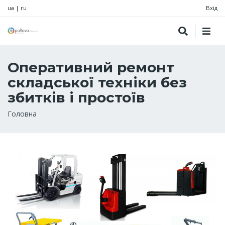
ua
|
ru
Вхід
Оперативний ремонт
складської техніки без
збитків і простоїв
Рядок
Головна
навіґації