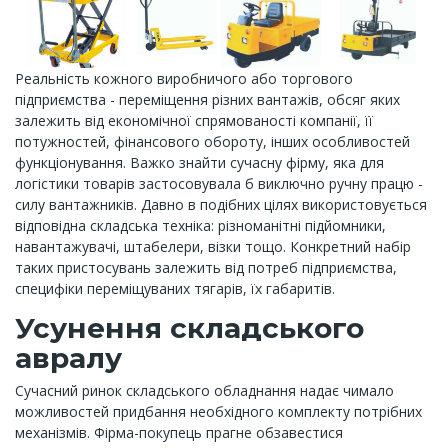
Реальність кожного виробничого або торгового
підприємства - переміщення різних вантажів, обсяг яких
залежить від економічної спрямованості компанії, її
потужностей, фінансового обороту, інших особливостей
функціонування. Важко знайти сучасну фірму, яка для
логістики товарів застосовувала б виключно ручну працю -
силу вантажників. Давно в подібних цілях використовується
відповідна складська техніка: різноманітні підйомники,
навантажувачі, штабелери, візки тощо. Конкретний набір
таких пристосувань залежить від потреб підприємства,
специфіки переміщуваних тягарів, їх габаритів.
Усунення складського
авралу
Сучасний ринок складського обладнання надає чимало
можливостей придбання необхідного комплекту потрібних
механізмів. Фірма-покупець прагне обзавестися