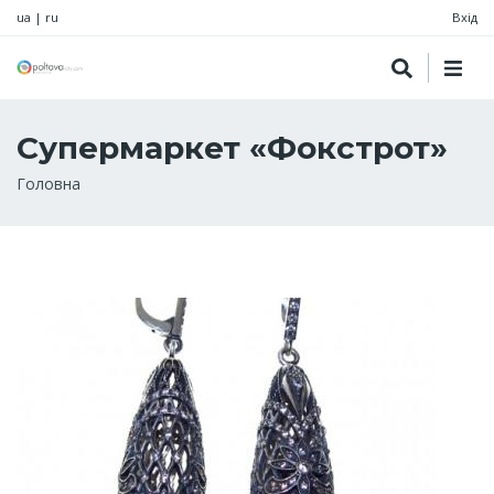
ua
|
ru
Вхід
Супермаркет «Фокстрот»
Рядок
Головна
навіґації