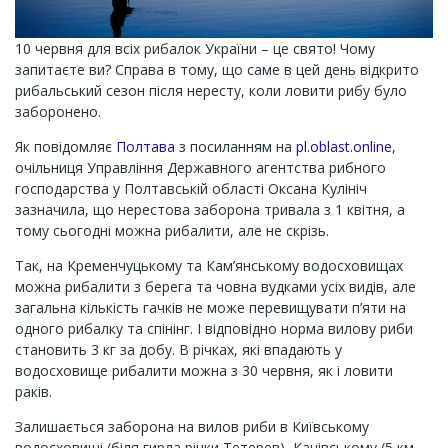
10 червня для всіх рибалок України – це свято! Чому
запитаєте ви? Справа в тому, що саме в цей день відкрито
рибальський сезон після нересту, коли ловити рибу було
заборонено.
Як повідомляє
Полтава
з посиланням на
pl.oblast.online,
очільниця Управління Державного агентства рибного
господарства у Полтавській області Оксана Кулініч
зазначила, що нерестова заборона тривала з 1 квітня, а
тому сьогодні можна рибалити, але не скрізь.
Так, на Кременчуцькому та Кам’янському водосховищах
можна рибалити з берега та човна вудками усіх видів, але
загальна кількість гачків не може перевищувати п’яти на
одного рибалку та спінінг. І відповідно норма вилову риби
становить 3 кг за добу. В річках, які впадають у
водосховище рибалити можна з 30 червня, як і ловити
раків.
Залишається заборона на вилов риби в Київському
водосховищі (біля гирла річки Тетерев), Канівському (5 км