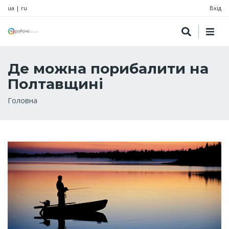
ua
|
ru
Вхід
Де можна порибалити на
Полтавщині
Рядок
Головна
навіґації