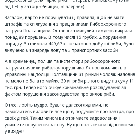
від ГЕС у затоці «Річище», «Галерне»).
Загалом, варто не порушувати ці правила, щоб не мати
штрафів та спілкування з працівниками Рибоохоронного
патруля Полтавщини. Останні за минулий тиждень викрили
понад 89 порушень. В тому числі 15 грубих, 2 порушення
порядку. Затримали 449,67 кг незаконно добутої риби, було
вилучено 64 знарядь лову та 3 транспортних засоби
А в Кременчуці поліція та інспектори рибоохоронного
патруля виявили рибалку-порушника. Як повідомляють в
управлінні Нацполіції Полтавщини 31-річний чоловік наловив
не мело не багато майже 30 кг риби різного виду на суму 11
тис. грн. Тепер його очікує кримінальне розслідування за
фактом порушення законодавства про вилов риби.
Отже, ловіть мудро, будьте далекоглядними, не
намагайтесь виловити все що є, подумайте про завтра, про
своїх дітей. Таким чином ви отримаєте задоволення і
уникнете порушення закону. Ну що полтавчани відпочинемо
у вихідні?