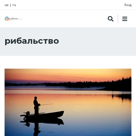
ua
|
ru
Вхід
рибальство