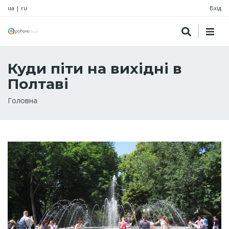
ua
|
ru
Вхід
Куди піти на вихідні в
Полтаві
Рядок
Головна
навіґації