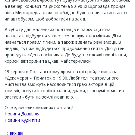
а ввечері концерт та дискотека 80-90-х! Щоправда пройде
він в Миргороді, а отже необхідно буде скористатись авто
чи автобусом, щоб добратися на захід.
В суботу для маленьких полтавців в парку «Дитяча
планета», відбудеться квест «У пошуках посмішки». Діти
навчаться правил гігієни, а також вивчать різні емоції. В
неділю, тут же відбудеться продовження свята. Для дітей
проведуть «День пасічника». Де будуть солодкі привітання,
корисні вікторини та цікаві майстер-класи.
19 серпня в Полтавському драмтеатрі пройде вистава
«Декамерон». Початок о 19.00. Любителі театрального
мистецтва зможуть насолодитися граю акторів в цій
комедії, почути історію кохання, драми, і зрозуміти мотив
вистави - бути на землі людиною.
Отже, веселих вихідних полтавці!
Новини Дозвілля
Новини Куди піти
ВИХІДНІ