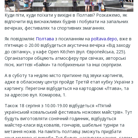
Куди піти, куди поїхати у вихідні в Полтаві? Розкажемо, як
відпочити від виснажливих буднів і побувати на запальних
вечірках, фестивалях та спортивних змаганнях.
Як повідомляє
Полтава
з посиланням на
poltava.depo
, вже в
п’ятницю о 20.00 відбудеться акустична вечірка «Від заходу
до світанку», у кафе Open Kitchen (вул. Європейська, 225).
Організатори обіцяють атмосферу при свічках, авторські
пісні, життєві «байки» та побрихеньки та інші сюрпризи.
А в суботу та неділю місто притихне під звуки картингів,
адже в обласному центрі пройде Третій етап кубку України з
картингу. Перегони відбудеться на картодромі «Лтава», та
за адресою вул. Комарова, 1.
Також 18 серпня з 10.00-19.00 відбудеться «П’ятий
український ковальський фестиваль ножових майстрів». Тут
будуть виготовляти сонячний годинник, відбудуться
майстер-класи від ковалів, гончарів, шабельні турніри та
метання ножів. На пам’ять полтавці зможуть придбати
хенд-медовські вироби. Тут будуть частувати кашею, салом,