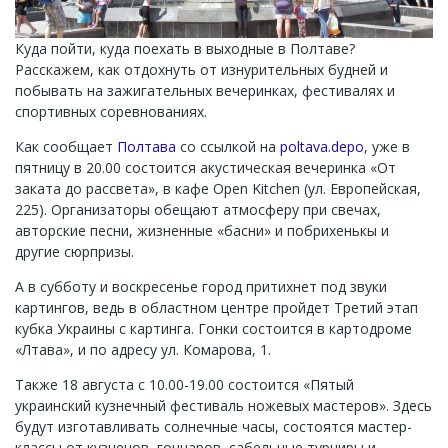
Куда пойти, куда поехать в выходные в Полтаве?
Расскажем, как отдохнуть от изнурительных будней и
побывать на зажигательных вечеринках, фестивалях и
спортивных соревнованиях.
Как сообщает
Полтава
со ссылкой на
poltava.depo
, уже в
пятницу в 20.00 состоится акустическая вечеринка «От
заката до рассвета», в кафе Open Kitchen (ул. Европейская,
225). Организаторы обещают атмосферу при свечах,
авторские песни, жизненные «басни» и побрихенькы и
другие сюрпризы.
А в субботу и воскресенье город притихнет под звуки
картингов, ведь в областном центре пройдет Третий этап
кубка Украины с картинга. Гонки состоится в картодроме
«Лтава», и по адресу ул. Комарова, 1.
Также 18 августа с 10.00-19.00 состоится «Пятый
украинский кузнечный фестиваль ножевых мастеров». Здесь
будут изготавливать солнечные часы, состоятся мастер-
классы от кузнецов, гончаров, сабельные турниры и