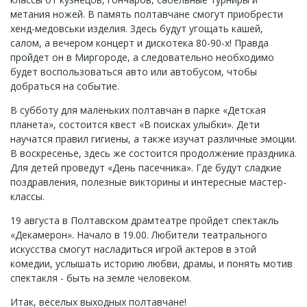
метания ножей. В память полтавчане смогут приобрести
хенд-медовськи изделия. Здесь будут угощать кашей,
салом, а вечером концерт и дискотека 80-90-х! Правда
пройдет он в Миргороде, а следовательно необходимо
будет воспользоваться авто или автобусом, чтобы
добраться на событие.
В субботу для маленьких полтавчан в парке «Детская
планета», состоится квест «В поисках улыбки». Дети
научатся правил гигиены, а также изучат различные эмоции.
В воскресенье, здесь же состоится продолжение праздника.
Для детей проведут «День пасечника». Где будут сладкие
поздравления, полезные викторины и интересные мастер-
классы.
19 августа в Полтавском драмтеатре пройдет спектакль
«Декамерон». Начало в 19.00. Любители театрального
искусства смогут насладиться игрой актеров в этой
комедии, услышать историю любви, драмы, и понять мотив
спектакля - быть на земле человеком.
Итак, веселых выходных полтавчане!