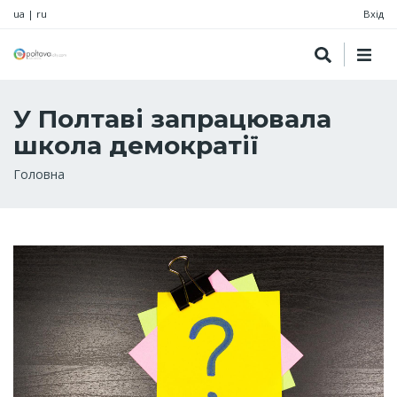
ua
|
ru
Вхід
У Полтаві запрацювала
школа демократії
Рядок
Головна
навіґації