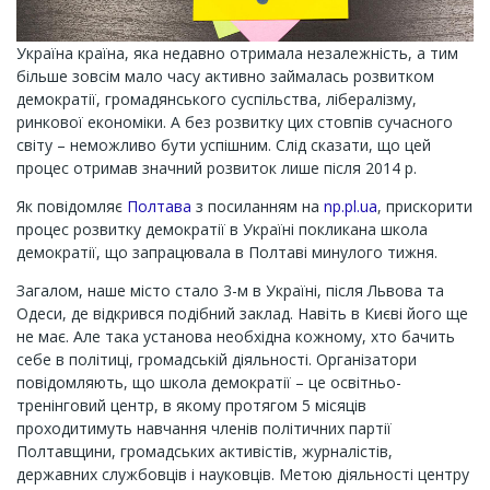
Україна країна, яка недавно отримала незалежність, а тим
більше зовсім мало часу активно займалась розвитком
демократії, громадянського суспільства, лібералізму,
ринкової економіки. А без розвитку цих стовпів сучасного
світу – неможливо бути успішним. Слід сказати, що цей
процес отримав значний розвиток лише після 2014 р.
Як повідомляє
Полтава
з посиланням на
np.pl.ua
, прискорити
процес розвитку демократії в Україні покликана школа
демократії, що запрацювала в Полтаві минулого тижня.
Загалом, наше місто стало 3-м в Україні, після Львова та
Одеси, де відкрився подібний заклад. Навіть в Києві його ще
не має. Але така установа необхідна кожному, хто бачить
себе в політиці, громадській діяльності. Організатори
повідомляють, що школа демократії – це освітньо-
тренінговий центр, в якому протягом 5 місяців
проходитимуть навчання членів політичних партії
Полтавщини, громадських активістів, журналістів,
державних службовців і науковців. Метою діяльності центру