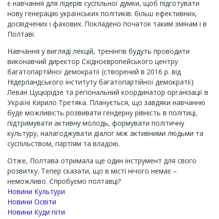
є навчання для лідерів суспільної думки, щоб підготувати
нову генерацію українських політиків: більш ефективних,
досвідчених і фахових. Покладено початок таким змінам і в
Полтаві.
Навчання у вигляді лекцій, тренінгів будуть проводити
виконавчий директор Східноєвропейського центру
багатопартійної демократії (створений в 2016 р. від
Нідерландського інституту багатопартійної демократії)
Леван Цуцкірідзе та регіональний координатор організації в
Україні Кирило Третяка. Планується, що завдяки навчанню
буде можливість розвивати гендерну рівність в політиці,
підтримувати активну молодь, формувати політичну
культуру, налагоджувати діалог між активними людьми та
суспільством, партіям та владою.
Отже, Полтава отримала ще один інструмент для свого
розвитку. Тепер сказати, що в місті нічого немає –
неможливо. Спробуємо полтавці?
Новини Культури
Новини Освіти
Новини Куди піти