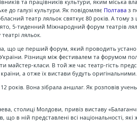
цівників та працівників культури, яким міська вла
ьке до галузі культури. Як повідомляє
Полтава
з п
асний театр ляльок святкує 80 років. А тому з ц
ято, 5-тиденний Міжнародний форум театрів ля
театрі ляльок.
ла, що це перший форум, який проводить устано
з України. Різниця між фестивалем та форумом по
и майстер-класи. В той же час театр-гість предст
 країни, а отже їх вистави будуть оригінальними.
 12 років. Вона зібрала аншлаг. Як розповів уче
ва, столиці Молдови, привіз виставу «Балаганч
 що в ній представлені всі національності, які 