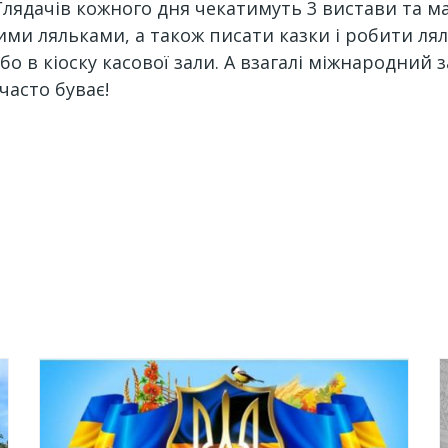
лядачів кожного дня чекатимуть 3 вистави та ма
и ляльками, а також писати казки і робити ля
бо в кіоску касової зали. А взагалі міжнародний 
часто буває!