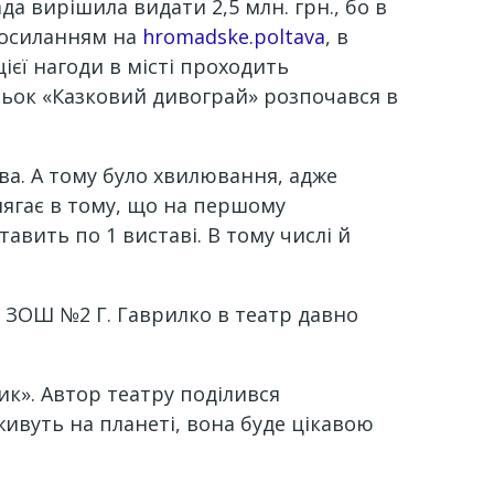
да вирішила видати 2,5 млн. грн., бо в
осиланням на
hromadske.poltava
, в
ієї нагоди в місті проходить
льок «Казковий дивограй» розпочався в
ва. А тому було хвилювання, адже
лягає в тому, що на першому
авить по 1 виставі. В тому числі й
нь ЗОШ №2 Г. Гаврилко в театр давно
ик». Автор театру поділився
живуть на планеті, вона буде цікавою