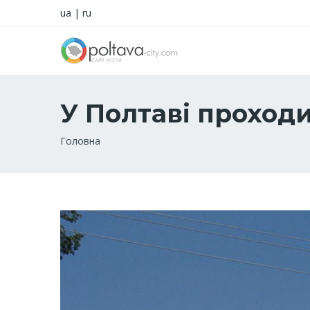
ua
|
ru
У Полтаві проход
Рядок
Головна
навіґації