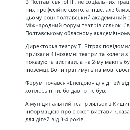
В Полтаві свято! Ні, не соціальних пра
них професійне свято, а інше, але близ
цьому році полтавський академічний обл
Міжнародний форум театрів ляльок. Св
Полтавському обласному академічному 
Директорка театру Т. Вітряк повідоми
приїхали 4 іноземні театри та колеги 
показують вистави, а на 2-му мають бут
іноземці. Вони гратимуть на мові своєї
Форум почався «Енеїдою» для дітей від
хотілось піти, бо давно не був.
А муніципальний театр ляльок з Кишине
інформацією про сюжет вистави. Сказав,
для дітей від 3-4 років.