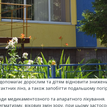
допомагає дорослим та дітям відновити знижен
нтактних лінз, а також запобігти подальшому пог
тоди медикаментозного та апаратного лікування.
тигматизму, вікових змін зору, при цьому засто