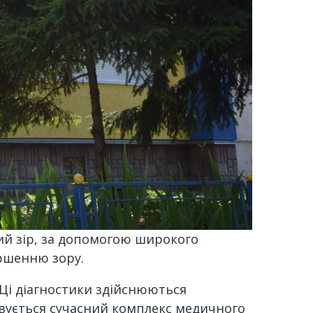
ий зір, за допомогою широкого
іршенню зору.
 Ці діагностики здійснюються
совується сучасний комплекс медичного