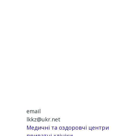
email
lkkz@ukr.net
Медичні та оздоровчі центри
приватні клініки