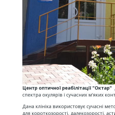
Центр оптичної реабілітації "Октар"
спектра окулярів і сучасних м'яких ко
Дана клініка використовує сучасні ме
для короткозорості, далекозорості, ас