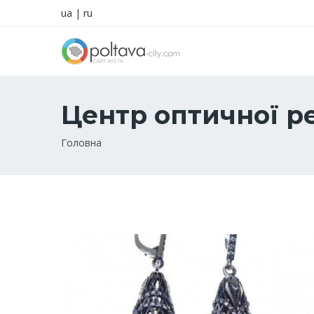
ua
|
ru
Центр оптичної ре
Рядок
Головна
навіґації