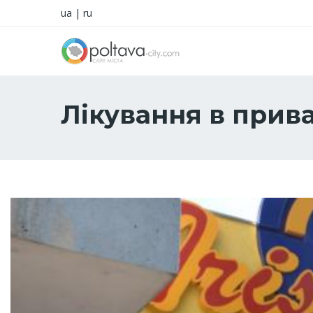
ua
|
ru
Лікування в прива