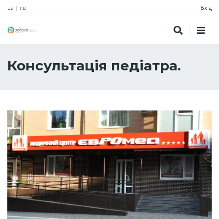
ua
|
ru
Вхід
Консультація педіатра.