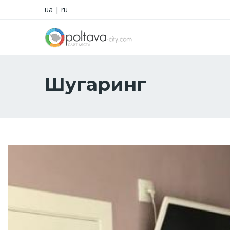
ua
|
ru
Шугаринг