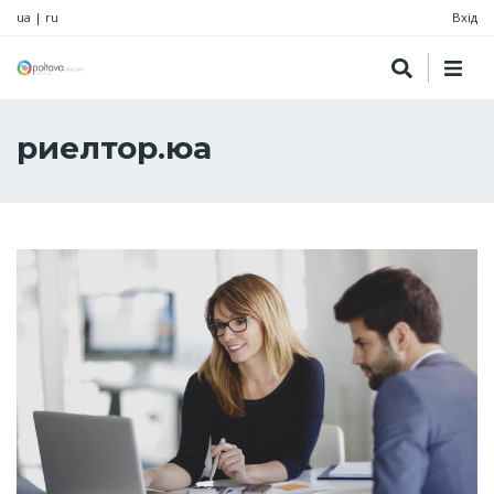
ua
|
ru
Вхід
риелтор.юа