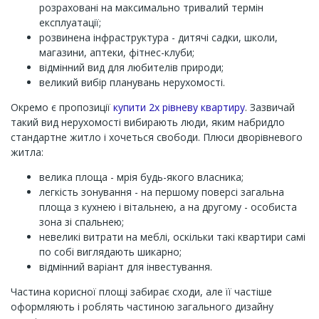
розраховані на максимально тривалий термін
експлуатації;
розвинена інфраструктура - дитячі садки, школи,
магазини, аптеки, фітнес-клуби;
відмінний вид для любителів природи;
великий вибір планувань нерухомості.
Окремо є пропозиції
купити 2х рівневу квартиру
. Зазвичай
такий вид нерухомості вибирають люди, яким набридло
стандартне житло і хочеться свободи. Плюси дворівневого
житла:
велика площа - мрія будь-якого власника;
легкість зонування - на першому поверсі загальна
площа з кухнею і вітальнею, а на другому - особиста
зона зі спальнею;
невеликі витрати на меблі, оскільки такі квартири самі
по собі виглядають шикарно;
відмінний варіант для інвестування.
Частина корисної площі забирає сходи, але її частіше
оформляють і роблять частиною загального дизайну