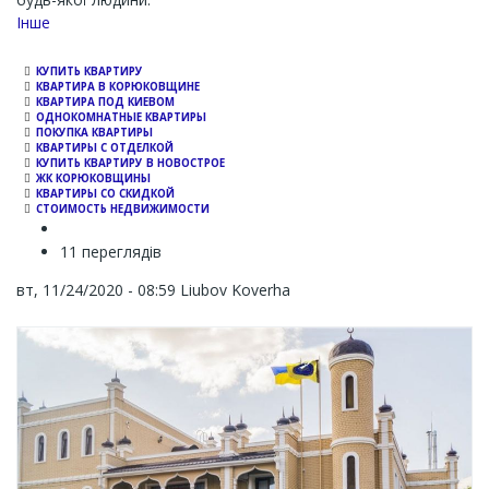
Channel
Інше
КУПИТЬ КВАРТИРУ
КВАРТИРА В КОРЮКОВЩИНЕ
КВАРТИРА ПОД КИЕВОМ
ОДНОКОМНАТНЫЕ КВАРТИРЫ
ПОКУПКА КВАРТИРЫ
КВАРТИРЫ С ОТДЕЛКОЙ
КУПИТЬ КВАРТИРУ В НОВОСТРОЕ
ЖК КОРЮКОВЩИНЫ
КВАРТИРЫ СО СКИДКОЙ
СТОИМОСТЬ НЕДВИЖИМОСТИ
11 переглядів
вт, 11/24/2020 - 08:59
Liubov Koverha