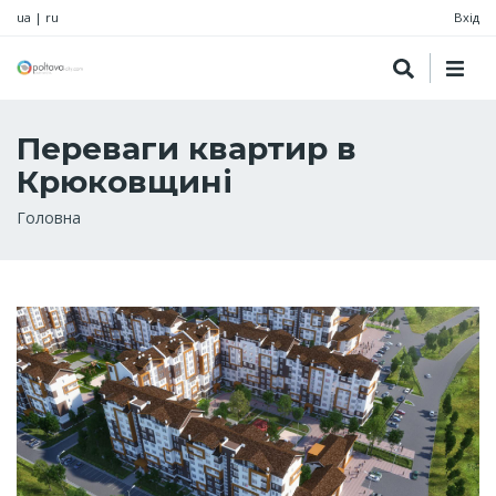
ua
|
ru
Вхід
Переваги квартир в
Крюковщині
Рядок
Головна
навіґації