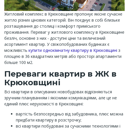
Житловий комплекс в Крюковщине пропонує якісне сучасне
житло різних цінових категорій. Він поєднує в собі близьке
розташування до столиці і комфорт приміського
проживання. Переваг у житлового комплексу в Крюковщине
безліч, основне з них - доступні ціни та величезний
асортимент квартир. У свіжопобудованих будинках є
можливість
купити однокімнатну квартиру в Крюковщині
з
площею в 36 квадратних метрів або просторі апартаменти
більше 100 м2.
Переваги квартир в ЖК в
Крюковщині
Всі квартири в описуваних новобудовах відрізняються
зручним плануванням і якісними комунікаціями, але це не
єдиний плюс нерухомості в Крюковщині:
вартість безпосередньо від забудовника, плюс можна
придбати квартиру в розстрочку;
всі квартири побудовані за сучасними технологіями і