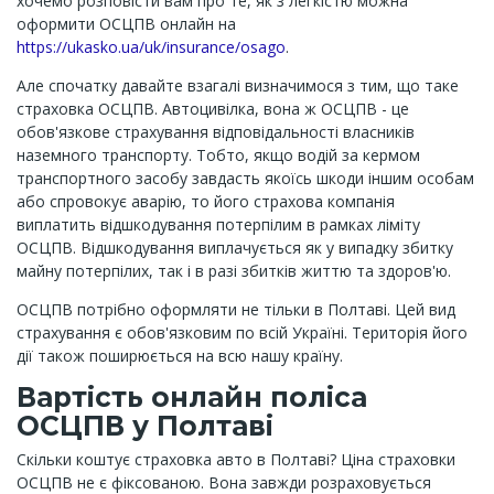
хочемо розповісти вам про те, як з легкістю можна
оформити ОСЦПВ онлайн на
https://ukasko.ua/uk/insurance/osago
.
Але спочатку давайте взагалі визначимося з тим, що таке
страховка ОСЦПВ. Автоцивілка, вона ж ОСЦПВ - це
обов'язкове страхування відповідальності власників
наземного транспорту. Тобто, якщо водій за кермом
транспортного засобу завдасть якоїсь шкоди іншим особам
або спровокує аварію, то його страхова компанія
виплатить відшкодування потерпілим в рамках ліміту
ОСЦПВ. Відшкодування виплачується як у випадку збитку
майну потерпілих, так і в разі збитків життю та здоров'ю.
ОСЦПВ потрібно оформляти не тільки в Полтаві. Цей вид
страхування є обов'язковим по всій Україні. Територія його
дії також поширюється на всю нашу країну.
Вартість онлайн поліса
ОСЦПВ у Полтаві
Скільки коштує страховка авто в Полтаві? Ціна страховки
ОСЦПВ не є фіксованою. Вона завжди розраховується