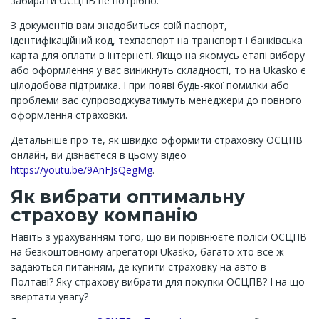
забирати ОСЦПВ не потрібно.
З документів вам знадобиться свій паспорт,
ідентифікаційний код, техпаспорт на транспорт і банківська
карта для оплати в інтернеті. Якщо на якомусь етапі вибору
або оформлення у вас виникнуть складності, то на Ukasko є
цілодобова підтримка. І при появі будь-якої помилки або
проблеми вас супроводжуватимуть менеджери до повного
оформлення страховки.
Детальніше про те, як швидко оформити страховку ОСЦПВ
онлайн, ви дізнаєтеся в цьому відео
https://youtu.be/9AnFJsQegMg
.
Як вибрати оптимальну
страхову компанію
Навіть з урахуванням того, що ви порівнюєте поліси ОСЦПВ
на безкоштовному агрегаторі Ukasko, багато хто все ж
задаються питанням, де купити страховку на авто в
Полтаві? Яку страхову вибрати для покупки ОСЦПВ? І на що
звертати увагу?