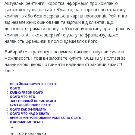
Актуальні рейтинги і коротка інформація про компанію
також доступна на сайті Юкаско, на сторінці про страхову
компанію або безпосередньо в картці пропозиції. Рейтинги
від незалежних оцінювачів та відгуки від клієнтів, що
дозволяє отримати повну і об'єктивну картину про страхову
компанію. А також звертайте увагу на франшизу, адже
наявність франшизи в полісі здешевлює його.
Вибирайте страховку з розумом, використовуючи сучасні
можливості, і тоді ви зможете купити ОСЦПВ у Полтаві за
найнижчою ціною і отримати надійний страховий захист!
Channel
Інше
ОНЛАЙН-КАЛЬКУЛЯТОР ОСАГО
ОСАГО
КАЛЬКУЛЯТОР ОСАГО
ОСАГО ЧТО ЭТО
ЭЛЕКТРОННЫЙ ПОЛИС ОСАГО
БУМАЖНЫЙ ПОЛИС ОСАГО
ОСАГО КАК ОФОРМИТЬ
ОСАГО ЧТО НАДО ЗНАТЬ
ПРЯМОЕ УРЕГУЛИРОВАНИЕ УБЫТКА ПО ОСАГО
ОФОРМЛЕНИЕ ОСАГО
102 перегляди