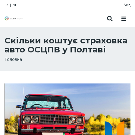
ua
|
ru
Вхід
Скільки коштує страховка
авто ОСЦПВ у Полтаві
Рядок
Головна
навіґації