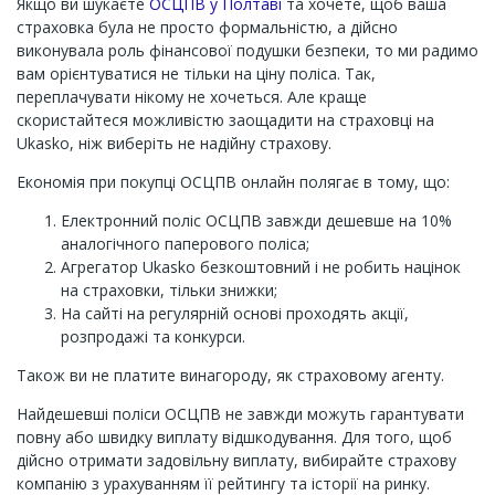
Якщо ви шукаєте
ОСЦПВ у Полтаві
та хочете, щоб ваша
страховка була не просто формальністю, а дійсно
виконувала роль фінансової подушки безпеки, то ми радимо
вам орієнтуватися не тільки на ціну поліса. Так,
переплачувати нікому не хочеться. Але краще
скористайтеся можливістю заощадити на страховці на
Ukasko, ніж виберіть не надійну страхову.
Економія при покупці ОСЦПВ онлайн полягає в тому, що:
Електронний поліс ОСЦПВ завжди дешевше на 10%
аналогічного паперового поліса;
Агрегатор Ukasko безкоштовний і не робить націнок
на страховки, тільки знижки;
На сайті на регулярній основі проходять акції,
розпродажі та конкурси.
Також ви не платите винагороду, як страховому агенту.
Найдешевші поліси ОСЦПВ не завжди можуть гарантувати
повну або швидку виплату відшкодування. Для того, щоб
дійсно отримати задовільну виплату, вибирайте страхову
компанію з урахуванням її рейтингу та історії на ринку.