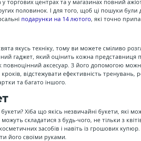
 у торгових центрах та у магазинах повний ажіо
ругих половинок. І для того, щоб ці пошуки були
ерсальні
подарунки на 14 лютого
, які точно припа
вята якусь техніку, тому ви можете сміливо розг
ний гаджет, який оцінить кожна представниця пр
як повноцінний аксесуар. З його допомогою можн
х кроків, відстежувати ефективність тренувань, 
ртки та багато іншого.
ет
букети? Хіба що якісь незвичайні букети, які мо
можуть складатися з будь-чого, не тільки з квітів
ок, косметичних засобів і навіть із грошових куп
ити його своїми руками.