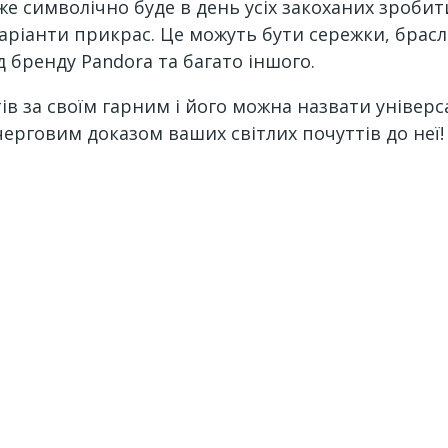
е символічно буде в день усіх закоханих зробит
варіанти прикрас. Це можуть бути сережки, брас
д бренду Pandora та багато іншого.
в за своїм гарним і його можна назвати універс
 черговим доказом ваших світлих почуттів до неї!