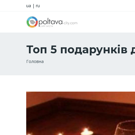
ua
|
ru
Топ 5 подарунків 
Рядок
Головна
навіґації