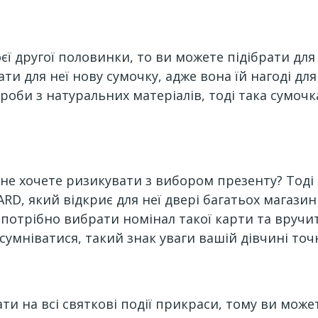
ї другої половинки, то ви можете підібрати для 
и для неї нову сумочку, адже вона їй нагоді дл
ироби з натуральних матеріалів, тоді така сумоч
і не хочете ризикувати з вибором презенту? Тод
RD, який відкриє для неї двері багатьох магази
потрібно вибрати номінал такої карти та вручити
 сумніватися, такий знак уваги вашій дівчині то
ти на всі святкові події прикраси, тому ви може