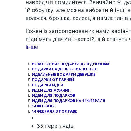
навряд чи помилитеся. Звичайно ж, дуж
їй обручку, але можна вибрати й інші 
волосся, брошка, колекція намистин ві
Кожен із запропонованих нами варіанті
піднімуть дівчині настрій, а й стануть
Channel
Інше
НОВОГОДНИЕ ПОДАРКИ ДЛЯ ДЕВУШКИ
ПОДАРКИ НА ДЕНЬ ВЛЮБЛЕННЫХ
ИДЕАЛЬНЫЕ ПОДАРКИ ДЕВУШКЕ
ПОДАРКИ ОТ ПАРНЕЙ
ПОДАРКИ ИДЕИ
ИДЕИ ДЛЯ МУЖЧИН
ИДЕИ ДЛЯ ПОДАРКОВ
ИДЕИ ДЛЯ ПОДАРКОВ НА 14 ФЕВРАЛЯ
14 ФЕВРАЛЯ
14 ФЕВРАЛЯ В ПОЛТАВЕ
35 переглядів