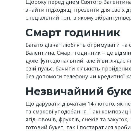
Щороку перед днем ​​Святого Валентина
знайти підходящі презенти для своїх д
спеціальний топ, в якому зібрані унів
Смарт годинник
Багато дівчат люблять отримувати на с
Валентина. Смарт годинник – це відмін
дуже функціональний, але й виглядає 
свій пульс, бачити кількість пройдени
без допомоги телефону чи кредитної ка
Незвичайний бук
Що дарувати дівчатам 14 лютого, як не 
та смакові уподобання. Такі композиції 
ягід, овочів, фруктів, снеків та закус
готовий букет, так і постаратися зроб