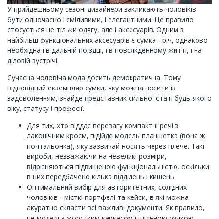
У прийдешньому сезоні дизайнери закликають чоловіків
бути одночасно і сміливими, і елегантними. Це правило
стосується не тільки одягу, але і аксесуарів. Одним з
найбільш функціональних аксесуарів є сумка - річ, однаково
необхідна і в дальній поїздці, і в повсякденному житті, і на
діловій зустрічі.
Сучасна чоловіча мода досить демократична. Тому
відповідний екземпляр сумки, яку можна носити із
задоволенням, знайде представник сильної статі будь-якого
віку, статусу і професії.
Для тих, хто віддає перевагу компактні речі з
лаконічним кроєм, підійде модель планшетка (вона ж
почтальонка), яку зазвичай носять через плече. Такі
вироби, незважаючи на невеликі розміри,
відрізняються підвищеною функціональністю, оскільки
в них передбачено кілька відділень і кишень.
Оптимальний вибір для авторитетних, солідних
чоловіків - місткі портфелі та кейси, в які можна
акуратно скласти всі важливі документи. Як правило,
це моделі з жорстким каркасом і щільною ручкою.