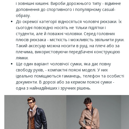
і зовнішні кишені. Вироби дорожнього типу - відмінне
доповнення до спортивного і популярному casual-
образу.
До окремої категорії відносяться чоловічі рюкзаки. Їх
сьогодні повсюдно носять не тільки підлітки і
студенти, але й поважні чоловіки. Серед головних
плюсів рюкзака - місткість і можливість звільнити руки.
Такий аксесуар можна носити в руці, на плечі або за
плечима, використовуючи передбачені конструкцією
лямки.
Ще один варіант чоловічої сумки, яка дає повну
свободу рухів, - компактні поясні моделі. У них
ідеально поміщаються гаманець, телефон та особисті
документи. В дорозі або за кермом поясні сумки -
одна з найнадійніших і зручних рішень.