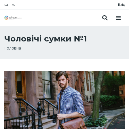
ua
|
ru
Вхід
Чоловічі сумки №1
Рядок
Головна
навіґації