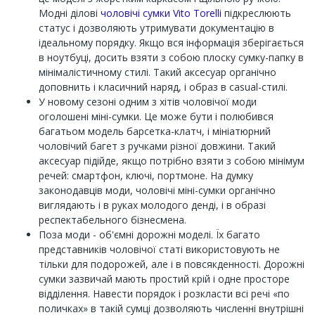
Модні ділові
чоловічі сумки Vito Torelli
підкреслюють
статус і дозволяють утримувати документацію в
ідеальному порядку. Якщо вся інформація зберігається
в ноутбуці, досить взяти з собою плоску сумку-папку в
мінімалістичному стилі. Такий аксесуар органічно
доповнить і класичний наряд, і образ в casual-стилі.
У новому сезоні одним з хітів чоловічої моди
оголошені міні-сумки. Це може бути і полюбився
багатьом модель барсетка-клатч, і мініатюрний
чоловічий багет з ручками різної довжини. Такий
аксесуар підійде, якщо потрібно взяти з собою мінімум
речей: смартфон, ключі, портмоне. На думку
законодавців моди, чоловічі міні-сумки органічно
виглядають і в руках молодого денді, і в образі
респектабельного бізнесмена.
Поза моди - об'ємні дорожні моделі. Їх багато
представників чоловічої статі використовують не
тільки для подорожей, але і в повсякденності. Дорожні
сумки зазвичай мають простий крій і одне просторе
відділення. Навести порядок і розкласти всі речі «по
поличках» в такій сумці дозволяють численні внутрішні