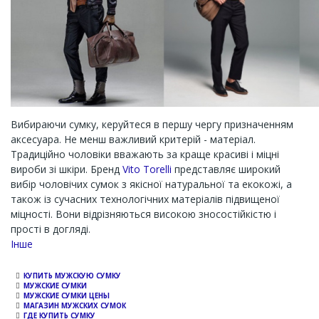
Вибираючи сумку, керуйтеся в першу чергу призначенням
аксесуара. Не менш важливий критерій - матеріал.
Традиційно чоловіки вважають за краще красиві і міцні
вироби зі шкіри. Бренд
Vito Torelli
представляє широкий
вибір чоловічих сумок з якісної натуральної та екокожі, а
також із сучасних технологічних матеріалів підвищеної
міцності. Вони відрізняються високою зносостійкістю і
прості в догляді.
Channel
Інше
КУПИТЬ МУЖСКУЮ СУМКУ
МУЖСКИЕ СУМКИ
МУЖСКИЕ СУМКИ ЦЕНЫ
МАГАЗИН МУЖСКИХ СУМОК
ГДЕ КУПИТЬ СУМКУ