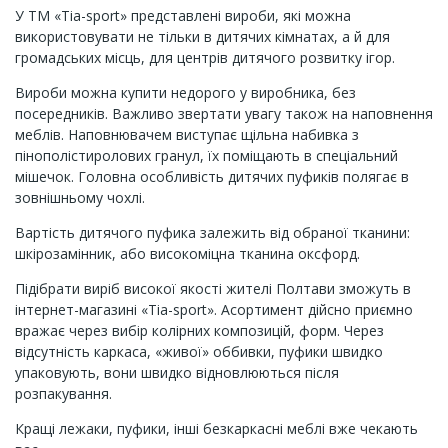
У ТМ «Tia-sport» представлені вироби, які можна
використовувати не тільки в дитячих кімнатах, а й для
громадських місць, для центрів дитячого розвитку ігор.
Вироби можна купити недорого у виробника, без
посередників. Важливо звертати увагу також на наповнення
меблів. Наповнювачем виступає щільна набивка з
пінополістиролових гранул, їх поміщають в спеціальний
мішечок. Головна особливість дитячих пуфиків полягає в
зовнішньому чохлі.
Вартість дитячого пуфика залежить від обраної тканини:
шкірозамінник, або високоміцна тканина оксфорд.
Підібрати виріб високої якості жителі Полтави зможуть в
інтернет-магазині «Tia-sport». Асортимент дійсно приємно
вражає через вибір колірних композицій, форм. Через
відсутність каркаса, «живої» оббивки, пуфики швидко
упаковують, вони швидко відновлюються після
розпакування.
Кращі лежаки, пуфики, інші безкаркасні меблі вже чекають