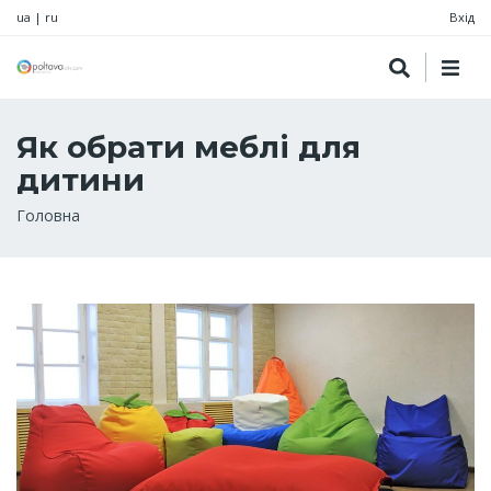
ua
|
ru
Вхід
Як обрати меблі для
дитини
Рядок
Головна
навіґації