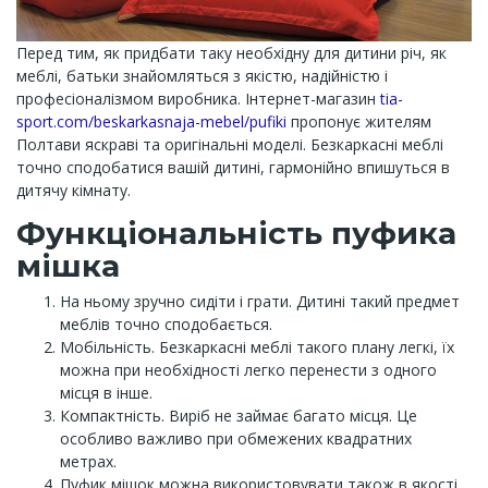
Перед тим, як придбати таку необхідну для дитини річ, як
меблі, батьки знайомляться з якістю, надійністю і
професіоналізмом виробника. Інтернет-магазин
tia-
sport.com/beskarkasnaja-mebel/pufiki
пропонує жителям
Полтави яскраві та оригінальні моделі. Безкаркасні меблі
точно сподобатися вашій дитині, гармонійно впишуться в
дитячу кімнату.
Функціональність пуфика
мішка
На ньому зручно сидіти і грати. Дитині такий предмет
меблів точно сподобається.
Мобільність. Безкаркасні меблі такого плану легкі, їх
можна при необхідності легко перенести з одного
місця в інше.
Компактність. Виріб не займає багато місця. Це
особливо важливо при обмежених квадратних
метрах.
Пуфик мішок можна використовувати також в якості