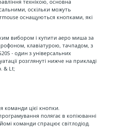
авління технікою, основна
рсальними, оскільки можуть
airmouse оснащуються кнопками, які
ким вибором і купити аеро миша за
крофоном, клавіатурою, тачпадом, з
G20S - один з універсальних
уатації розглянуті нижче на прикладі
о.
& Lt;
я команди цієї кнопки.
програмування полягає в копіюванні
йомі команди спрацює світлодіод.