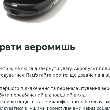
брати аеромишь
етрів, на які слід звернути увагу. Аеропульт по
овуватися. Пам'ятайте про те, що девайси від в
.
 першого підключення та переналаштування аер
бути передбачений відповідний вихід.
ковою опцією стане мікрофон, що забезпечує мо
ілкуватися з іншими користувачами через соціа