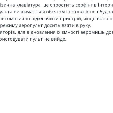
зична клавіатура, це спростить серфінг в інтерн
ульта визначається обсягом і потужністю вбудо
автоматично відключити пристрій, якщо воно п
ежиму аеропульт досить взяти в руку.
яторів, для відновлення їх ємності аеромишь до
ристовувати пульт не вийде.