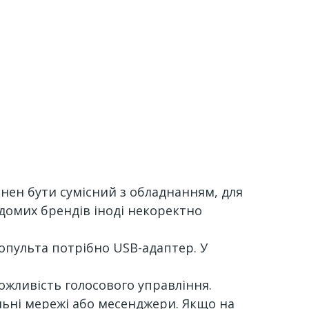
винен бути сумісний з обладнанням, для
ідомих брендів іноді некоректно
опульта потрібно USB-адаптер. У
жливість голосового управління.
льні мережі або месенджери. Якщо на