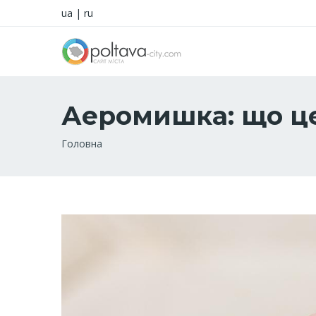
ua
|
ru
Аеромишка: що це
Рядок
Головна
навіґації