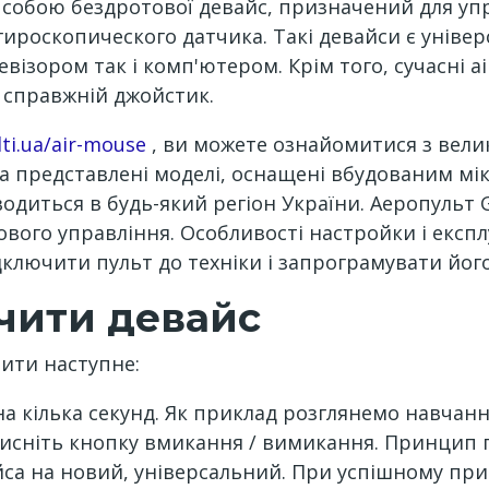
собою бездротової девайс, призначений для упр
 гироскопического датчика. Такі девайси є уніве
візором так і комп'ютером. Крім того, сучасні 
 справжній джойстик.
lti.ua/air-mouse
, ви можете ознайомитися з вели
а представлені моделі, оснащені вбудованим мі
водиться в будь-який регіон України. Аеропульт 
ового управління. Особливості настройки і експл
ідключити пульт до техніки і запрограмувати йог
чити девайс
ити наступне:
на кілька секунд. Як приклад розглянемо навчанн
тисніть кнопку вмикання / вимикання. Принцип 
йса на новий, універсальний. При успішному при