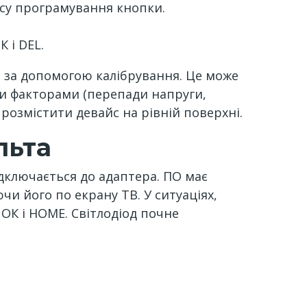
есу програмування кнопки.
 і DEL.
 за допомогою калібрування. Це може
ми факторами (перепади напруги,
 розмістити девайс на рівній поверхні.
льта
дключається до адаптера. ПО має
и його по екрану ТВ. У ситуаціях,
ОК і HOME. Світлодіод почне