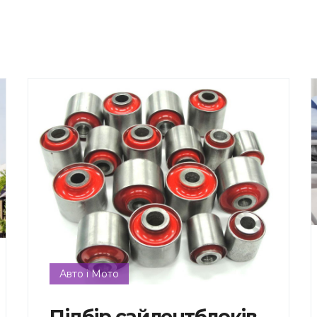
Авто і Мото
Підбір сайлентблоків