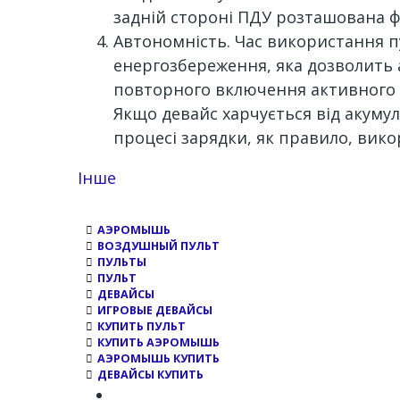
задній стороні ПДУ розташована фі
Автономність. Час використання п
енергозбереження, яка дозволить 
повторного включення активного р
Якщо девайс харчується від акумул
процесі зарядки, як правило, вико
Channel
Інше
АЭРОМЫШЬ
ВОЗДУШНЫЙ ПУЛЬТ
ПУЛЬТЫ
ПУЛЬТ
ДЕВАЙСЫ
ИГРОВЫЕ ДЕВАЙСЫ
КУПИТЬ ПУЛЬТ
КУПИТЬ АЭРОМЫШЬ
АЭРОМЫШЬ КУПИТЬ
ДЕВАЙСЫ КУПИТЬ