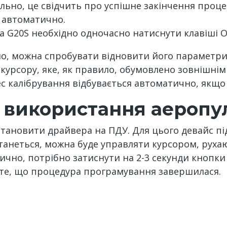
льно, це свідчить про успішне закінчення проц
 автоматично.
а G20S необхідно одночасно натиснути клавіші ОК
о, можна спробувати відновити його параметри
курсору, яке, як правило, обумовлено зовнішні
цес калібрування відбувається автоматично, якщо
 використання аеропу
тановити драйвера на ПДУ. Для цього девайс пі
танеться, можна буде управляти курсором, рухаюч
чно, потрібно затиснути на 2-3 секунди кнопки 
 те, що процедура програмування завершилася.