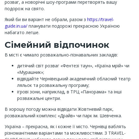
розваг, а новорічні шоу-програми перетворять вашу
подорож на свято.
Який би ви варіант не обрали, разом з
https://travel-
guide.in.ua/
планувати подорожі прекрасною Україною
набагато легше.
Сімейний відпочинок
В місті є чимало розважально-пізнавальних закладів:
дитячий світ розваг «Фентезі таун», «Країна мрій» чи
«Мурашник»;
відвідайте Чернівецький академічний обласний театр
ляльок та розважальну програму;
ігрові зони, наприклад, в ТРЦ «Панорама» та інші
розважальні центри.
В хорошу погоду можна відвідати Жовтневий парк,
розважальний комплекс «Драйв» чи парк ім. Шевченка.
Україна – прекрасна, як і кожне її місто. Чернівці ваблять
різноманітними варіантами та можливостями. З TRAVEL-