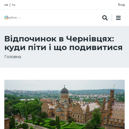
ua
|
ru
Вхід
Відпочинок в Чернівцях:
куди піти і що подивитися
Рядок
Головна
навіґації