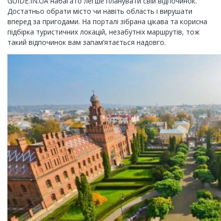
GUIDE.IN.UA набагато легше планувати свій відпочинок.
Достатньо обрати місто чи навіть область і вирушати
вперед за пригодами. На порталі зібрана цікава та корисна
підбірка туристичних локацій, незабутніх маршрутів, тож
такий відпочинок вам запам’ятається надовго.