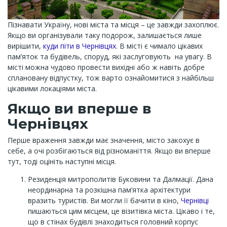
Пізнавати Україну, нові міста та місця – це завжди захоплює.
Якщо ви організували таку подорож, залишається лише
вирішити,
куди піти в Чернівцях
. В місті є чимало цікавих
пам’яток та будівель, споруд, які заслуговують на увагу. В
місті можна чудово провести вихідні або ж навіть добре
сплановану відпустку, тож варто ознайомитися з найбільш
цікавими локаціями міста.
Якщо ви вперше в
Чернівцях
Перше враження завжди має значення, місто закохує в
себе, а очі розбігаються від різноманіття. Якщо ви вперше
тут, тоді оцініть наступні місця.
Резиденція митрополитів Буковини та Далмації. Дана
неординарна та розкішна пам’ятка архітектури
вразить туристів. Ви могли її бачити в кіно,
Чернівці
пишаються цим місцем, це візитівка міста. Цікаво і те,
що в стінах будівлі знаходиться головний корпус